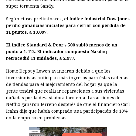
súper tormenta Sandy.
b
e
s
a
e
e
l
t
L
o
n
A
d
r
d
i
Según cifras preliminares,
el índice industrial Dow Jones
o
g
p
s
e
I
n
perdió ganancias iniciales para cerrar con pérdida de
11 puntos, a 13.097.
k
e
p
s
n
k
r
t
El índice Standard & Poor’s 500 subió menos de un
punto a 1.412. El indicador compuesto Nasdaq
retrocedió 11 unidades, a 2.977.
Home Depot y Lowe’s avanzaron debido a que los
inversionistas anticipan más ingresos para éstas cadenas
de tiendas para el mejoramiento del hogar ya que la
gente tendrá que realizar reparaciones a sus viviendas
dañadas por la devastadora tormenta. Las acciones de
Netflix ganaron terreno después de que el financiero Carl
Icahn dijo que había comprado una participación de 10%
en la empresa en problemas.