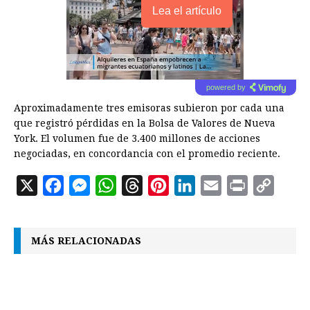
Lea el artículo
powered by
Aproximadamente tres emisoras subieron por cada una
que registró pérdidas en la Bolsa de Valores de Nueva
York. El volumen fue de 3.400 millones de acciones
negociadas, en concordancia con el promedio reciente.
X
F
M
W
T
P
L
E
P
C
a
e
h
h
i
i
m
r
o
c
s
a
r
n
n
a
i
p
MÁS RELACIONADAS
e
s
t
e
t
k
i
n
y
b
e
s
a
e
e
l
t
L
o
n
A
d
r
d
i
o
g
p
s
e
I
n