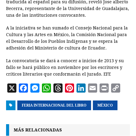
traducida al español para su difusión, reveló Jose alberto
Becerra, representante de la Universidad de Guadalajara,
una de las instituciones convocantes.
A la iniciativa se han sumado el Consejo Nacional para la
Cultura y las Artes en México, la Comisión Nacional para
el Desarrollo de los Pueblos Indígenas y se espera la
adhesión del Ministerio de cultura de Ecuador.
La convocatoria se dará a conocer a inicios de 2013 y su
fallo se hará público en noviembre por los escritores y
críticos literarios que conformarán el jurado. EFE
X
F
M
W
T
P
L
E
P
C
a
e
h
h
i
i
m
r
o
FERIA INTERNACIONAL DEL LIBRO
c
s
a
r
n
n
a
MÉXICO
i
p
e
s
t
e
t
k
i
n
y
b
e
s
a
e
e
l
t
L
MÁS RELACIONADAS
o
n
A
d
r
d
i