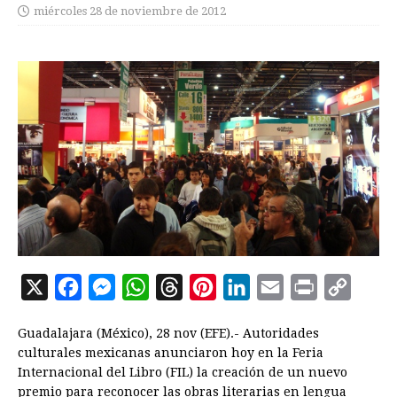
miércoles 28 de noviembre de 2012
X
F
M
W
T
P
L
E
P
C
a
e
h
h
i
i
m
r
o
Guadalajara (México), 28 nov (EFE).- Autoridades
c
s
a
r
n
n
a
i
p
culturales mexicanas anunciaron hoy en la Feria
e
s
t
e
t
k
i
n
y
Internacional del Libro (FIL) la creación de un nuevo
premio para reconocer las obras literarias en lengua
b
e
s
a
e
e
l
t
L