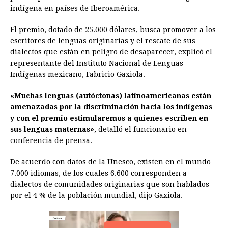
indígena en países de Iberoamérica.
o
n
A
d
r
d
i
o
g
p
s
e
I
n
El premio, dotado de 25.000 dólares, busca promover a los
escritores de lenguas originarias y el rescate de sus
k
e
p
s
n
k
dialectos que están en peligro de desaparecer, explicó el
r
t
representante del Instituto Nacional de Lenguas
Indígenas mexicano, Fabricio Gaxiola.
«Muchas lenguas (autóctonas) latinoamericanas están
amenazadas por la discriminación hacia los indígenas
y con el premio estimularemos a quienes escriben en
sus lenguas maternas»
, detalló el funcionario en
conferencia de prensa.
De acuerdo con datos de la Unesco, existen en el mundo
7.000 idiomas, de los cuales 6.600 corresponden a
dialectos de comunidades originarias que son hablados
por el 4 % de la población mundial, dijo Gaxiola.