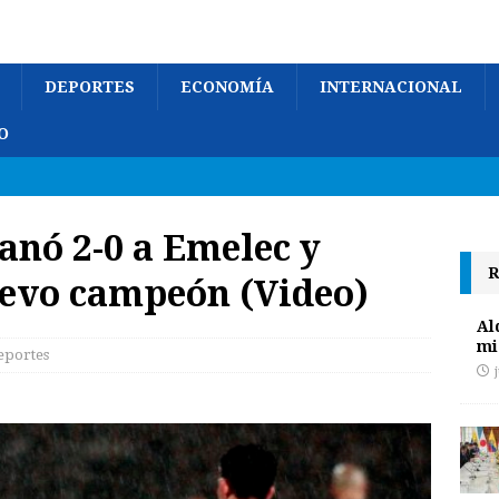
DEPORTES
ECONOMÍA
INTERNACIONAL
O
anó 2-0 a Emelec y
R
uevo campeón (Video)
Al
mi
eportes