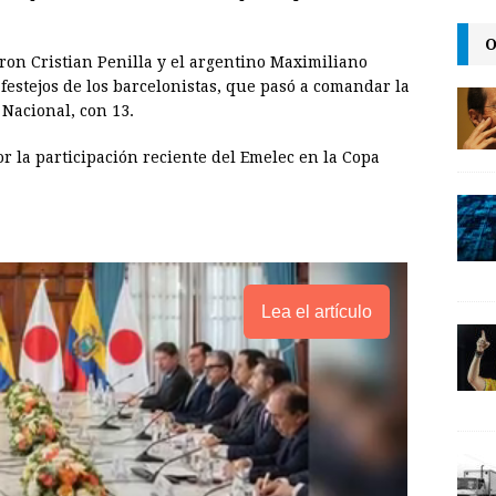
i
n
y
l
t
L
O
aron Cristian Penilla y el argentino Maximiliano
i
festejos de los barcelonistas, que pasó a comandar la
n
 Nacional, con 13.
k
r la participación reciente del Emelec en la Copa
Lea el artículo