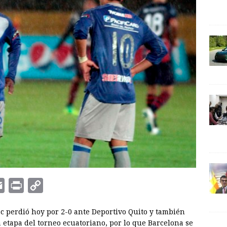
E
P
C
m
r
o
ec perdió hoy por 2-0 ante Deportivo Quito y también
a
i
p
 etapa del torneo ecuatoriano, por lo que Barcelona se