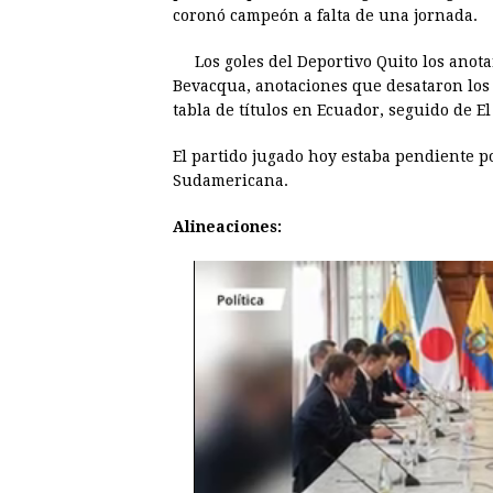
e
s
t
e
t
k
coronó campeón a falta de una jornada.
b
e
s
a
e
e
Los goles del Deportivo Quito los anot
o
n
A
d
r
d
Bevacqua, anotaciones que desataron los 
o
g
p
s
e
I
tabla de títulos en Ecuador, seguido de El
k
e
p
s
n
El partido jugado hoy estaba pendiente po
r
t
Sudamericana.
Alineaciones: