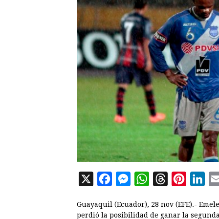
X
F
M
W
T
P
L
a
e
h
h
i
i
Guayaquil (Ecuador), 28 nov (EFE).- Emel
c
s
a
r
n
n
perdió la posibilidad de ganar la segunda