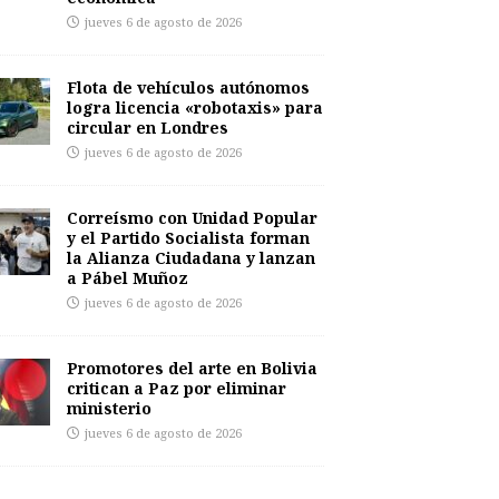
jueves 6 de agosto de 2026
Flota de vehículos autónomos
logra licencia «robotaxis» para
circular en Londres
jueves 6 de agosto de 2026
Correísmo con Unidad Popular
y el Partido Socialista forman
la Alianza Ciudadana y lanzan
a Pábel Muñoz
jueves 6 de agosto de 2026
Promotores del arte en Bolivia
critican a Paz por eliminar
ministerio
jueves 6 de agosto de 2026