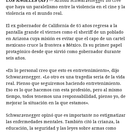
LOS ANGELES (AP)
— Arnold Schwarzenegger no cree
c
s
a
r
n
n
a
i
p
que haya un paralelismo entre la violencia en el cine y la
e
s
t
e
t
k
i
n
y
violencia en el mundo real.
b
e
s
a
e
e
l
t
L
El ex gobernador de California de 65 años regresa a la
o
n
A
d
r
d
i
pantalla grande el viernes como el sheriff de un poblado
o
g
p
s
e
I
n
en Arizona cuya misión es evitar que el capo de un cartel
mexicano cruce la frontera a México. Es su primer papel
k
e
p
s
n
k
protagónico desde que sirvió como gobernador durante
r
t
seis años.
«En lo personal creo que esto es entretenimiento», dijo
Schwarzenegger. «Lo otro es una tragedia seria de la vida
real. Pienso que seguiremos haciendo entretenimiento.
Eso es lo que hacemos con esta profesión, pero al mismo
tiempo, todos tenemos una responsabilidad, pienso yo, de
mejorar la situación en la que estamos».
Schwarzenegger opinó que es importante no estigmatizar
las enfermedades mentales. También citó la crianza, la
educación, la seguridad y las leyes sobre armas como