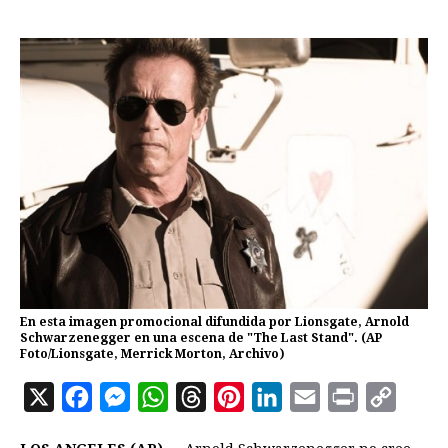
En esta imagen promocional difundida por Lionsgate, Arnold
Schwarzenegger en una escena de "The Last Stand". (AP
Foto/Lionsgate, Merrick Morton, Archivo)
X
F
M
W
T
P
L
E
P
C
a
e
h
h
i
i
m
r
o