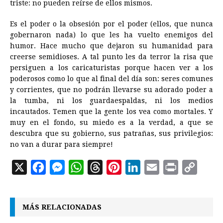
triste: no pueden reírse de ellos mismos.
Es el poder o la obsesión por el poder (ellos, que nunca
gobernaron nada) lo que les ha vuelto enemigos del
humor. Hace mucho que dejaron su humanidad para
creerse semidioses. A tal punto les da terror la risa que
persiguen a los caricaturistas porque hacen ver a los
poderosos como lo que al final del día son: seres comunes
y corrientes, que no podrán llevarse su adorado poder a
la tumba, ni los guardaespaldas, ni los medios
incautados. Temen que la gente los vea como mortales. Y
muy en el fondo, su miedo es a la verdad, a que se
descubra que su gobierno, sus patrañas, sus privilegios:
no van a durar para siempre!
X
F
M
W
T
P
L
E
P
C
a
e
h
h
i
i
m
r
o
c
s
a
r
n
n
a
i
p
MÁS RELACIONADAS
e
s
t
e
t
k
i
n
y