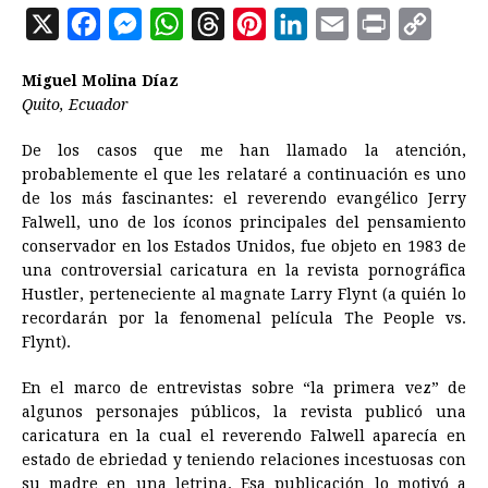
X
F
M
W
T
P
L
E
P
C
a
e
h
h
i
i
m
r
o
Miguel Molina Díaz
c
s
a
r
n
n
a
i
p
Quito, Ecuador
e
s
t
e
t
k
i
n
y
De los casos que me han llamado la atención,
b
e
s
a
e
e
l
t
L
probablemente el que les relataré a continuación es uno
o
n
A
d
r
d
i
de los más fascinantes: el reverendo evangélico Jerry
o
g
p
s
e
I
n
Falwell, uno de los íconos principales del pensamiento
conservador en los Estados Unidos, fue objeto en 1983 de
k
e
p
s
n
k
una controversial caricatura en la revista pornográfica
r
t
Hustler, perteneciente al magnate Larry Flynt (a quién lo
recordarán por la fenomenal película The People vs.
Flynt).
En el marco de entrevistas sobre “la primera vez” de
algunos personajes públicos, la revista publicó una
caricatura en la cual el reverendo Falwell aparecía en
estado de ebriedad y teniendo relaciones incestuosas con
su madre en una letrina. Esa publicación lo motivó a