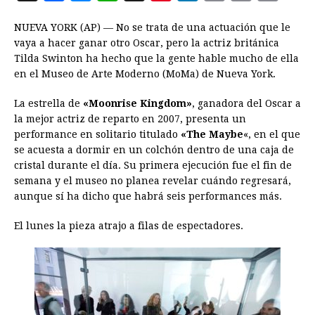
a
e
h
h
i
i
m
r
o
NUEVA YORK (AP) — No se trata de una actuación que le
c
s
a
r
n
n
a
i
p
vaya a hacer ganar otro Oscar, pero la actriz británica
e
s
t
e
t
k
i
n
y
Tilda Swinton ha hecho que la gente hable mucho de ella
en el Museo de Arte Moderno (MoMa) de Nueva York.
b
e
s
a
e
e
l
t
L
o
n
A
d
r
d
i
La estrella de
«Moonrise Kingdom»
, ganadora del Oscar a
o
g
p
s
e
I
n
la mejor actriz de reparto en 2007, presenta un
performance en solitario titulado
«The Maybe
«, en el que
k
e
p
s
n
k
se acuesta a dormir en un colchón dentro de una caja de
r
t
cristal durante el día. Su primera ejecución fue el fin de
semana y el museo no planea revelar cuándo regresará,
aunque sí ha dicho que habrá seis performances más.
El lunes la pieza atrajo a filas de espectadores.