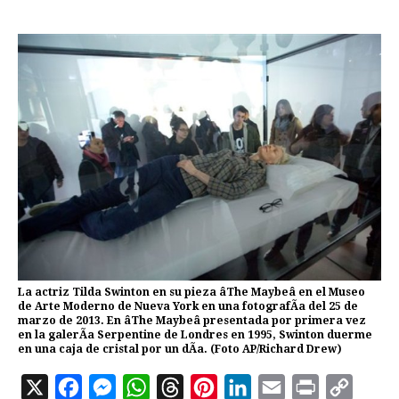
La actriz Tilda Swinton en su pieza âThe Maybeâ en el Museo
de Arte Moderno de Nueva York en una fotografÃ­a del 25 de
marzo de 2013. En âThe Maybeâ presentada por primera vez
en la galerÃ­a Serpentine de Londres en 1995, Swinton duerme
en una caja de cristal por un dÃ­a. (Foto AP/Richard Drew)
X
F
M
W
T
P
L
E
P
C