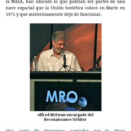
la NASA, han ubicado lo que podrían ser partes de una
e
s
t
e
t
k
i
n
y
nave espacial que la Unión Soviética colocó en Marte en
1971 y que misteriosamente dejó de funcionar.
b
e
s
a
e
e
l
t
L
o
n
A
d
r
d
i
o
g
p
s
e
I
n
k
e
p
s
n
k
r
t
Alfred McEwan encargado del
Reconaissance Orbiter