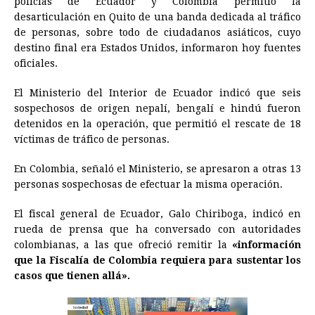
policías de Ecuador y Colombia permitió la
e
s
t
e
t
k
i
n
y
desarticulación en Quito de una banda dedicada al tráfico
de personas, sobre todo de ciudadanos asiáticos, cuyo
b
e
s
a
e
e
l
t
L
destino final era Estados Unidos, informaron hoy fuentes
o
n
A
d
r
d
i
oficiales.
o
g
p
s
e
I
n
El Ministerio del Interior de Ecuador indicó que seis
k
e
p
s
n
k
sospechosos de origen nepalí, bengalí e hindú fueron
r
t
detenidos en la operación, que permitió el rescate de 18
víctimas de tráfico de personas.
En Colombia, señaló el Ministerio, se apresaron a otras 13
personas sospechosas de efectuar la misma operación.
El fiscal general de Ecuador, Galo Chiriboga, indicó en
rueda de prensa que ha conversado con autoridades
colombianas, a las que ofreció remitir la
«información
que la Fiscalía de Colombia requiera para sustentar los
casos que tienen allá».