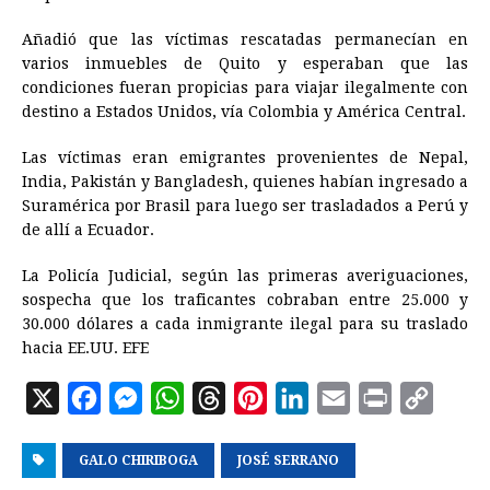
Añadió que las víctimas rescatadas permanecían en
varios inmuebles de Quito y esperaban que las
condiciones fueran propicias para viajar ilegalmente con
destino a Estados Unidos, vía Colombia y América Central.
Las víctimas eran emigrantes provenientes de Nepal,
India, Pakistán y Bangladesh, quienes habían ingresado a
Suramérica por Brasil para luego ser trasladados a Perú y
de allí a Ecuador.
La Policía Judicial, según las primeras averiguaciones,
sospecha que los traficantes cobraban entre 25.000 y
30.000 dólares a cada inmigrante ilegal para su traslado
hacia EE.UU. EFE
X
F
M
W
T
P
L
E
P
C
a
e
h
h
i
i
m
r
o
GALO CHIRIBOGA
c
s
a
r
JOSÉ SERRANO
n
n
a
i
p