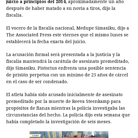
juicio a principios del 2014
b
e
s
a
, aproximadamente un año
e
e
l
t
L
después de haber matado a su novia a tiros, dijo la
o
n
A
d
r
d
i
fiscalía.
o
g
p
s
e
I
n
El vocero de la fiscalía nacional, Medupe Simasiku, dijo a
k
e
p
s
n
k
The Associated Press este viernes que el mismo lunes se
r
t
establecerá la fecha exacta del juicio.
La acusación formal será presentada a la justicia y la
fiscalía mantendrá la carátula de asesinato premeditado,
dijo Simasiku. Pistorius enfrenta una posible sentencia
de prisión perpetua con un mínimo de 25 años de cárcel
en el caso de ser condenado.
El atleta había sido acusado inicialmente de asesinato
premeditado por la muerte de Reeva Steenkamp para
propósitos de fianza mientras la policía investigaba las
circunstancias del hecho. La policía dijo esta semana que
había completado la investigación de seis meses.