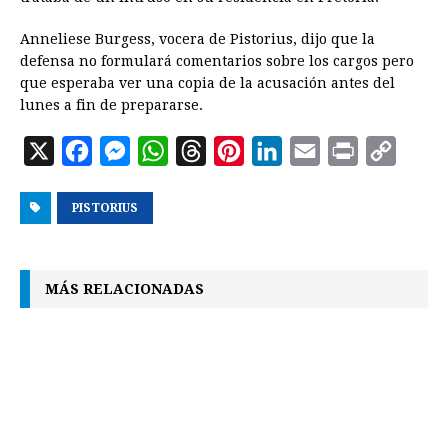
Anneliese Burgess, vocera de Pistorius, dijo que la
defensa no formulará comentarios sobre los cargos pero
que esperaba ver una copia de la acusación antes del
lunes a fin de prepararse.
X
F
M
W
T
P
L
E
P
C
a
e
h
h
i
i
m
r
o
PISTORIUS
c
s
a
r
n
n
a
i
p
e
s
t
e
t
k
i
n
y
b
e
s
a
e
e
l
t
L
MÁS RELACIONADAS
o
n
A
d
r
d
i
o
g
p
s
e
I
n
k
e
p
s
n
k
r
t