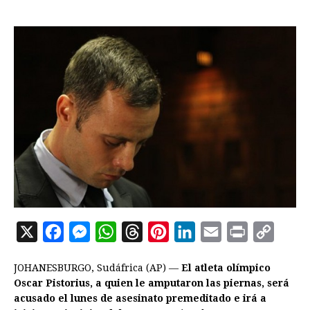
X
F
M
W
T
P
L
E
P
C
a
e
h
h
i
i
m
r
o
JOHANESBURGO, Sudáfrica (AP) —
El atleta olímpico
c
s
a
r
n
n
a
i
p
Oscar Pistorius, a quien le amputaron las piernas, será
e
s
t
e
t
k
i
n
y
acusado el lunes de asesinato premeditado e irá a