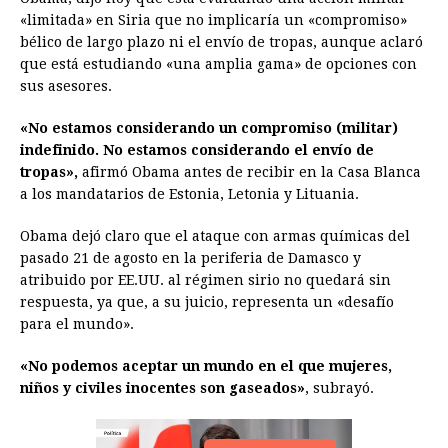
e
s
t
e
t
k
i
n
y
«limitada» en Siria que no implicaría un «compromiso»
bélico de largo plazo ni el envío de tropas, aunque aclaró
b
e
s
a
e
e
l
t
L
que está estudiando «una amplia gama» de opciones con
o
n
A
d
r
d
i
sus asesores.
o
g
p
s
e
I
n
«No estamos considerando un compromiso (militar)
k
e
p
s
n
k
indefinido. No estamos considerando el envío de
r
t
tropas»,
afirmó Obama antes de recibir en la Casa Blanca
a los mandatarios de Estonia, Letonia y Lituania.
Obama dejó claro que el ataque con armas químicas del
pasado 21 de agosto en la periferia de Damasco y
atribuido por EE.UU. al régimen sirio no quedará sin
respuesta, ya que, a su juicio, representa un «desafío
para el mundo».
«No podemos aceptar un mundo en el que mujeres,
niños y civiles inocentes son gaseados»
, subrayó.