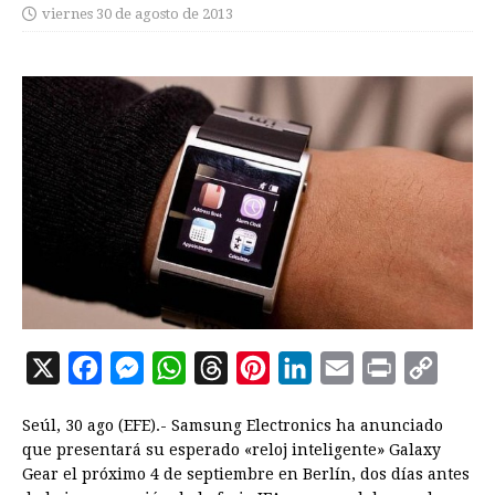
viernes 30 de agosto de 2013
X
F
M
W
T
P
L
E
P
C
a
e
h
h
i
i
m
r
o
Seúl, 30 ago (EFE).- Samsung Electronics ha anunciado
c
s
a
r
n
n
a
i
p
que presentará su esperado «reloj inteligente» Galaxy
e
s
t
e
t
k
i
n
y
Gear el próximo 4 de septiembre en Berlín, dos días antes