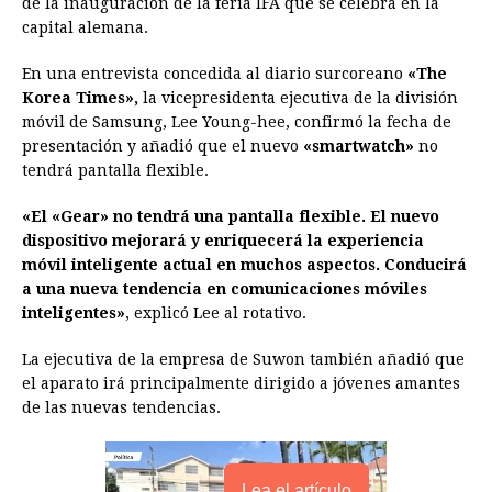
de la inauguración de la feria IFA que se celebra en la
b
e
s
a
e
e
l
t
L
capital alemana.
o
n
A
d
r
d
i
o
g
p
s
e
I
n
En una entrevista concedida al diario surcoreano
«The
Korea Times»,
la vicepresidenta ejecutiva de la división
k
e
p
s
n
k
móvil de Samsung, Lee Young-hee, confirmó la fecha de
r
t
presentación y añadió que el nuevo
«smartwatch»
no
tendrá pantalla flexible.
«El «Gear» no tendrá una pantalla flexible. El nuevo
dispositivo mejorará y enriquecerá la experiencia
móvil inteligente actual en muchos aspectos. Conducirá
a una nueva tendencia en comunicaciones móviles
inteligentes»
, explicó Lee al rotativo.
La ejecutiva de la empresa de Suwon también añadió que
el aparato irá principalmente dirigido a jóvenes amantes
de las nuevas tendencias.
Lea el artículo