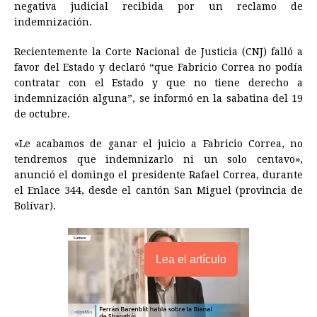
negativa judicial recibida por un reclamo de
o
g
p
s
e
I
n
indemnización.
k
e
p
s
n
k
Recientemente la Corte Nacional de Justicia (CNJ) falló a
r
t
favor del Estado y declaró “que Fabricio Correa no podía
contratar con el Estado y que no tiene derecho a
indemnización alguna”, se informó en la sabatina del 19
de octubre.
«Le acabamos de ganar el juicio a Fabricio Correa, no
tendremos que indemnizarlo ni un solo centavo»,
anunció el domingo el presidente Rafael Correa, durante
el Enlace 344, desde el cantón San Miguel (provincia de
Bolívar).
Lea el artículo