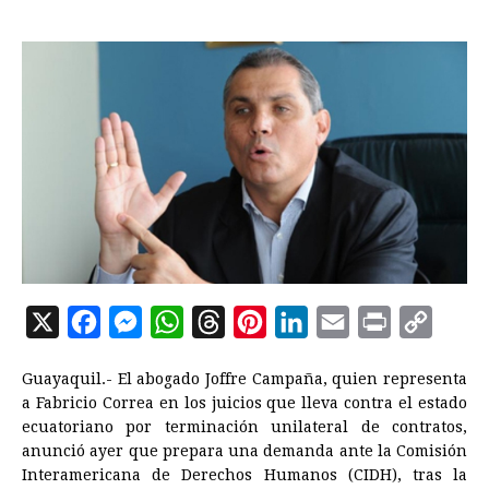
X
F
M
W
T
P
L
E
P
C
a
e
h
h
i
i
m
r
o
Guayaquil.- El abogado Joffre Campaña, quien representa
c
s
a
r
n
n
a
i
p
a Fabricio Correa en los juicios que lleva contra el estado
e
s
t
e
t
k
i
n
y
ecuatoriano por terminación unilateral de contratos,
anunció ayer que prepara una demanda ante la Comisión
b
e
s
a
e
e
l
t
L
Interamericana de Derechos Humanos (CIDH), tras la
o
n
A
d
r
d
i