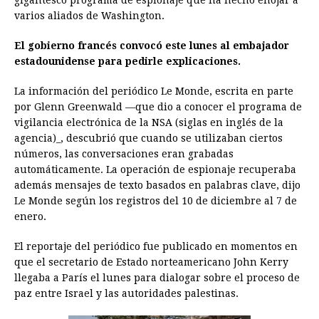
gigantesco programa de espionaje que ha hecho enojar a
o
n
A
d
r
d
i
varios aliados de Washington.
o
g
p
s
e
I
n
El gobierno francés convocó este lunes al embajador
k
e
p
s
n
k
estadounidense para pedirle explicaciones.
r
t
La información del periódico Le Monde, escrita en parte
por Glenn Greenwald —que dio a conocer el programa de
vigilancia electrónica de la NSA (siglas en inglés de la
agencia)_, descubrió que cuando se utilizaban ciertos
números, las conversaciones eran grabadas
automáticamente. La operación de espionaje recuperaba
además mensajes de texto basados en palabras clave, dijo
Le Monde según los registros del 10 de diciembre al 7 de
enero.
El reportaje del periódico fue publicado en momentos en
que el secretario de Estado norteamericano John Kerry
llegaba a París el lunes para dialogar sobre el proceso de
paz entre Israel y las autoridades palestinas.