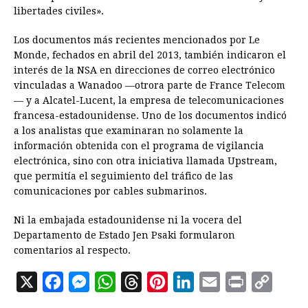
libertades civiles».
Los documentos más recientes mencionados por Le
Monde, fechados en abril del 2013, también indicaron el
interés de la NSA en direcciones de correo electrónico
vinculadas a Wanadoo —otrora parte de France Telecom
— y a Alcatel-Lucent, la empresa de telecomunicaciones
francesa-estadounidense. Uno de los documentos indicó
a los analistas que examinaran no solamente la
información obtenida con el programa de vigilancia
electrónica, sino con otra iniciativa llamada Upstream,
que permitía el seguimiento del tráfico de las
comunicaciones por cables submarinos.
Ni la embajada estadounidense ni la vocera del
Departamento de Estado Jen Psaki formularon
comentarios al respecto.
X
F
M
W
T
P
L
E
P
C
a
e
h
h
i
i
m
r
o