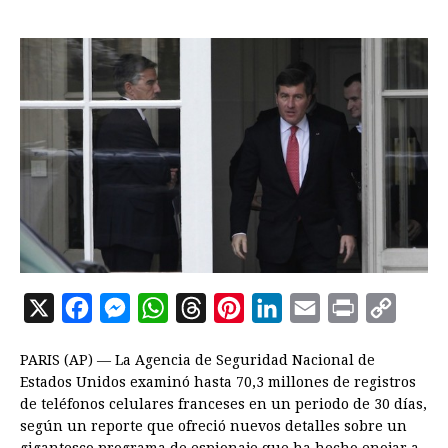
X
F
M
W
T
P
L
E
P
C
a
e
h
h
i
i
m
r
o
PARIS (AP) — La Agencia de Seguridad Nacional de
c
s
a
r
n
n
a
i
p
Estados Unidos examinó hasta 70,3 millones de registros
e
s
t
e
t
k
i
n
y
de teléfonos celulares franceses en un periodo de 30 días,
según un reporte que ofreció nuevos detalles sobre un
b
e
s
a
e
e
l
t
L