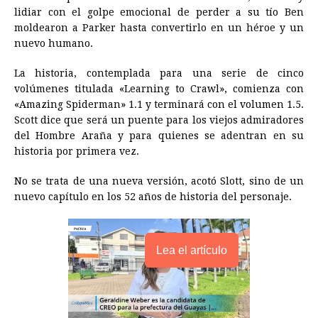
lidiar con el golpe emocional de perder a su tío Ben
k
e
p
s
n
k
moldearon a Parker hasta convertirlo en un héroe y un
r
t
nuevo humano.
La historia, contemplada para una serie de cinco
volúmenes titulada «Learning to Crawl», comienza con
«Amazing Spiderman» 1.1 y terminará con el volumen 1.5.
Scott dice que será un puente para los viejos admiradores
del Hombre Araña y para quienes se adentran en su
historia por primera vez.
No se trata de una nueva versión, acotó Slott, sino de un
nuevo capítulo en los 52 años de historia del personaje.
Lea el artículo