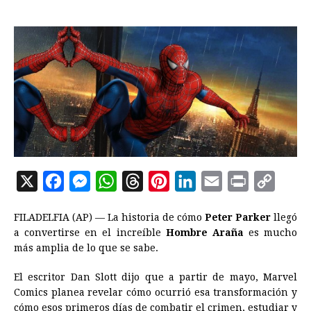
X
F
M
W
T
P
L
E
P
C
a
e
h
h
i
i
m
r
o
FILADELFIA (AP) — La historia de cómo
Peter Parker
llegó
c
s
a
r
n
n
a
i
p
a convertirse en el increíble
Hombre Araña
es mucho
e
s
t
e
t
k
i
n
y
más amplia de lo que se sabe.
b
e
s
a
e
e
l
t
L
El escritor Dan Slott dijo que a partir de mayo, Marvel
o
n
A
d
r
d
i
Comics planea revelar cómo ocurrió esa transformación y
o
g
p
s
e
I
n
cómo esos primeros días de combatir el crimen, estudiar y