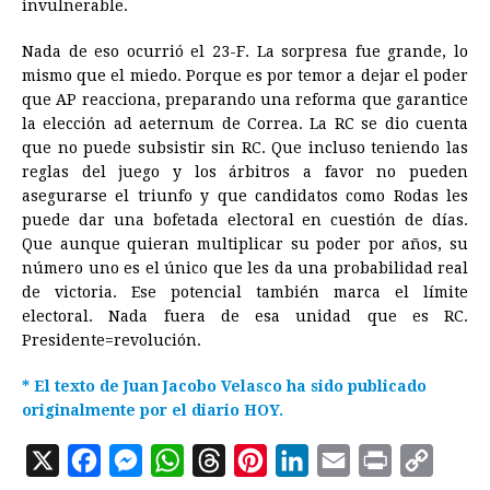
invulnerable.
Nada de eso ocurrió el 23-F. La sorpresa fue grande, lo
mismo que el miedo. Porque es por temor a dejar el poder
que AP reacciona, preparando una reforma que garantice
la elección ad aeternum de Correa. La RC se dio cuenta
que no puede subsistir sin RC. Que incluso teniendo las
reglas del juego y los árbitros a favor no pueden
asegurarse el triunfo y que candidatos como Rodas les
puede dar una bofetada electoral en cuestión de días.
Que aunque quieran multiplicar su poder por años, su
número uno es el único que les da una probabilidad real
de victoria. Ese potencial también marca el límite
electoral. Nada fuera de esa unidad que es RC.
Presidente=revolución.
* El texto de Juan Jacobo Velasco ha sido publicado
originalmente por el diario HOY.
X
F
M
W
T
P
L
E
P
C