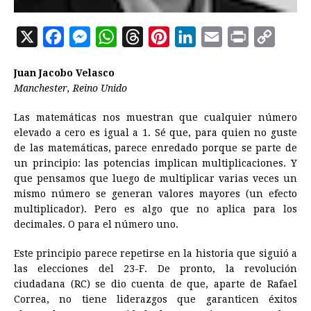
X
F
M
W
T
P
L
E
P
C
a
e
h
h
i
i
m
r
o
Juan Jacobo Velasco
c
s
a
r
n
n
a
i
p
Manchester, Reino Unido
e
s
t
e
t
k
i
n
y
Las matemáticas nos muestran que cualquier número
b
e
s
a
e
e
l
t
L
elevado a cero es igual a 1. Sé que, para quien no guste
o
n
A
d
r
d
i
de las matemáticas, parece enredado porque se parte de
o
g
p
s
e
I
n
un principio: las potencias implican multiplicaciones. Y
que pensamos que luego de multiplicar varias veces un
k
e
p
s
n
k
mismo número se generan valores mayores (un efecto
r
t
multiplicador). Pero es algo que no aplica para los
decimales. O para el número uno.
Este principio parece repetirse en la historia que siguió a
las elecciones del 23-F. De pronto, la revolución
ciudadana (RC) se dio cuenta de que, aparte de Rafael
Correa, no tiene liderazgos que garanticen éxitos