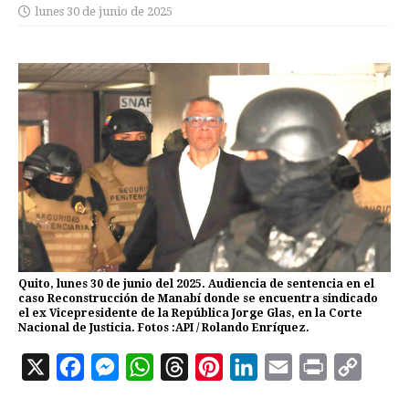
lunes 30 de junio de 2025
Quito, lunes 30 de junio del 2025. Audiencia de sentencia en el
caso Reconstrucción de Manabí donde se encuentra sindicado
el ex Vicepresidente de la República Jorge Glas, en la Corte
Nacional de Justicia. Fotos :API / Rolando Enríquez.
X
F
M
W
T
P
L
E
P
C
a
e
h
h
i
i
m
r
o