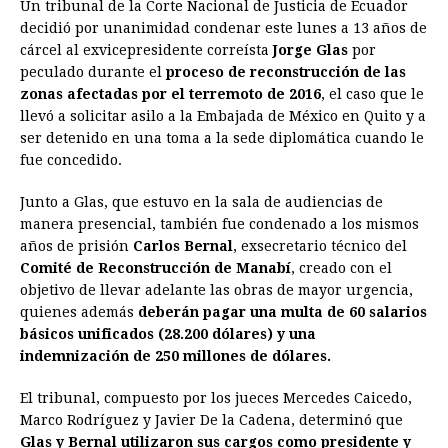
Un tribunal de la Corte Nacional de Justicia de Ecuador
c
s
a
r
n
n
a
i
p
decidió por unanimidad condenar este lunes a 13 años de
e
s
t
e
t
k
i
n
y
cárcel al exvicepresidente correísta
Jorge Glas
por
peculado durante el
b
e
proceso de reconstrucción de las
s
a
e
e
l
t
L
zonas afectadas por el terremoto de 2016
, el caso que le
o
n
A
d
r
d
i
llevó a solicitar asilo a la Embajada de México en Quito y a
o
g
p
s
e
I
n
ser detenido en una toma a la sede diplomática cuando le
fue concedido.
k
e
p
s
n
k
r
t
Junto a Glas, que estuvo en la sala de audiencias de
manera presencial, también fue condenado a los mismos
años de prisión
Carlos Bernal
, exsecretario técnico del
Comité de Reconstrucción de Manabí
, creado con el
objetivo de llevar adelante las obras de mayor urgencia,
quienes además
deberán pagar una multa de 60 salarios
básicos unificados (28.200 dólares) y una
indemnización de 250 millones de dólares.
El tribunal, compuesto por los jueces Mercedes Caicedo,
Marco Rodríguez y Javier De la Cadena, determinó que
Glas y Bernal utilizaron sus cargos como presidente y