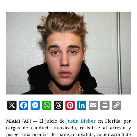
X
F
M
W
T
P
L
E
P
C
a
e
h
h
i
i
m
r
o
MIAMI (AP) — El juicio de
Justin Bieber
en Florida, por
c
s
a
r
n
n
a
i
p
cargos de conducir intoxicado, resistirse al arresto y
e
s
t
e
t
k
i
n
y
poseer una licencia de manejar inválida, comenzará 5 de