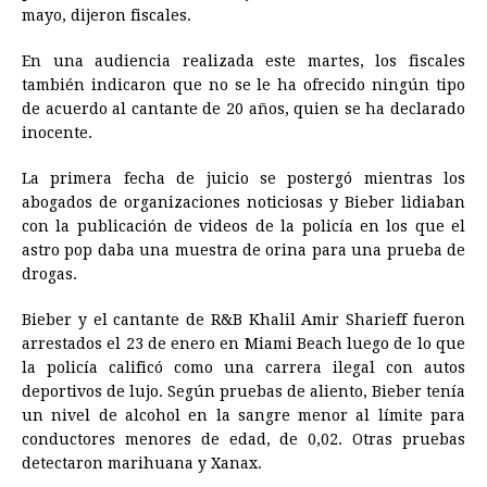
mayo, dijeron fiscales.
b
e
s
a
e
e
l
t
L
o
n
A
d
r
d
i
En una audiencia realizada este martes, los fiscales
o
g
p
s
e
I
n
también indicaron que no se le ha ofrecido ningún tipo
de acuerdo al cantante de 20 años, quien se ha declarado
k
e
p
s
n
k
inocente.
r
t
La primera fecha de juicio se postergó mientras los
abogados de organizaciones noticiosas y Bieber lidiaban
con la publicación de videos de la policía en los que el
astro pop daba una muestra de orina para una prueba de
drogas.
Bieber y el cantante de R&B Khalil Amir Sharieff fueron
arrestados el 23 de enero en Miami Beach luego de lo que
la policía calificó como una carrera ilegal con autos
deportivos de lujo. Según pruebas de aliento, Bieber tenía
un nivel de alcohol en la sangre menor al límite para
conductores menores de edad, de 0,02. Otras pruebas
detectaron marihuana y Xanax.