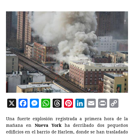
X
F
M
W
T
P
L
E
P
C
a
e
h
h
i
i
m
r
o
Una fuerte explosión registrada a primera hora de la
c
s
a
r
n
n
a
i
p
mañana en
Nueva York
ha derribado dos pequeños
e
s
t
e
t
k
i
n
y
edificios en el barrio de Harlem, donde se han trasladado