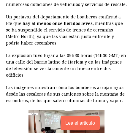
numerosas dotaciones de vehículos y servicios de rescate.
b
e
s
a
e
e
l
t
L
o
n
A
d
r
d
i
Un portavoz del departamento de bomberos confirmó a
o
g
p
s
e
I
n
Efe que
hay al menos once heridos leves
, mientras que
se ha suspendido el servicio de trenes de cercanías
k
e
p
s
n
k
(Metro North), ya que las vías están justo enfrente y
r
t
podría haber escombros.
La explosión tuvo lugar a las 09h30 horas (14h30 GMT) en
una calle del barrio latino de Harlem y en las imágenes
de televisión se ve claramente un hueco entre dos
edificios.
Las imágenes muestran cómo los bomberos arrojan agua
desde las escaleras de sus camiones sobre la montaña de
escombros, de los que salen columnas de humo y vapor.
Lea el artículo