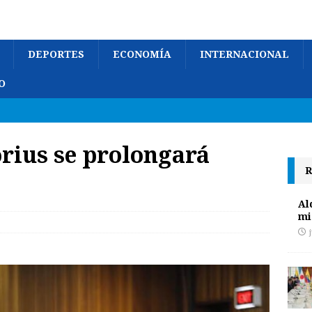
DEPORTES
ECONOMÍA
INTERNACIONAL
O
orius se prolongará
R
Al
mi