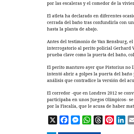
por las escaleras y el comedor de la vivie
El atleta ha declarado en diferentes ocas
cerrada del baño tras confundirla con un
hasta la planta de abajo.
Antes del testimonio de Van Rensburg, el
interrogatorio al perito policial Gerhar
prueba clave como la puerta del baño, col
El perito mantuvo ayer que Pistorius no 
intentó abrir a golpes la puerta del baño
análisis que contradice la versión del ac
El corredor -que en Londres 2012 se conv
participaba en unos Juegos Olímpicos- se
por la Fiscalía, que le acusa de haber m
X
F
M
W
T
P
L
a
e
h
h
i
i