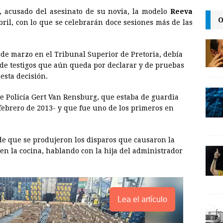
m
r
o
, acusado del asesinato de su novia, la modelo
Reeva
a
i
p
O
abril, con lo que se celebrarán doce sesiones más de las
i
n
y
l
t
L
 de marzo en el Tribunal Superior de Pretoria, debía
i
ta de testigos que aún queda por declarar y de pruebas
n
 esta decisión.
k
 de Policía Gert Van Rensburg, que estaba de guardia
 febrero de 2013- y que fue uno de los primeros en
e que se produjeron los disparos que causaron la
 en la cocina, hablando con la hija del administrador
Lea el artículo