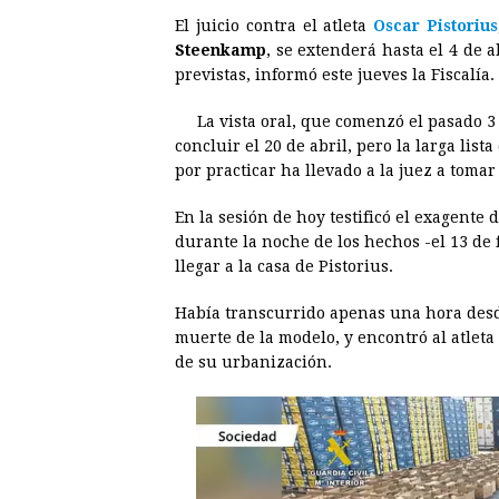
a
e
h
h
i
i
El juicio contra el atleta
Oscar Pistorius
c
s
a
r
n
n
Steenkamp
, se extenderá hasta el 4 de 
e
s
t
e
t
k
previstas, informó este jueves la Fiscalía.
b
e
s
a
e
e
La vista oral, que comenzó el pasado 3
o
n
A
d
r
d
concluir el 20 de abril, pero la larga lis
o
g
p
s
e
I
por practicar ha llevado a la juez a tomar
k
e
p
s
n
En la sesión de hoy testificó el exagente
r
t
durante la noche de los hechos -el 13 de
llegar a la casa de Pistorius.
Había transcurrido apenas una hora desd
muerte de la modelo, y encontró al atleta
de su urbanización.