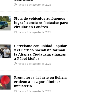
jueves 6 de agosto de 2026
Flota de vehículos autónomos
logra licencia «robotaxis» para
circular en Londres
jueves 6 de agosto de 2026
Correísmo con Unidad Popular
y el Partido Socialista forman
la Alianza Ciudadana y lanzan
a Pábel Muñoz
jueves 6 de agosto de 2026
Promotores del arte en Bolivia
critican a Paz por eliminar
ministerio
jueves 6 de agosto de 2026