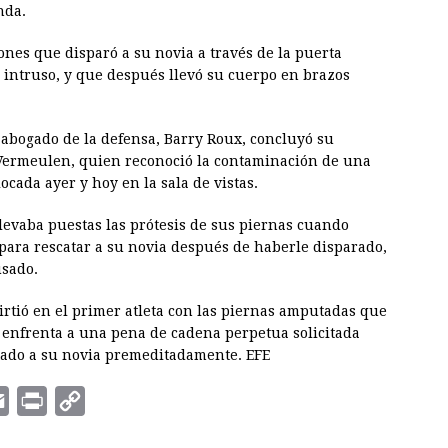
nda.
iones que disparó a su novia a través de la puerta
 intruso, y que después llevó su cuerpo en brazos
 abogado de la defensa, Barry Roux, concluyó su
d Vermeulen, quien reconoció la contaminación de una
ocada ayer y hoy en la sala de vistas.
llevaba puestas las prótesis de sus piernas cuando
 para rescatar a su novia después de haberle disparado,
usado.
irtió en el primer atleta con las piernas amputadas que
 enfrenta a una pena de cadena perpetua solicitada
atado a su novia premeditadamente. EFE
E
P
C
m
r
o