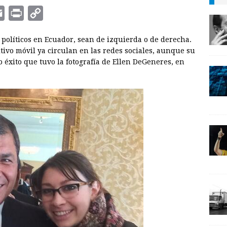
E
P
C
m
r
o
s políticos en Ecuador, sean de izquierda o de derecha.
a
i
p
tivo móvil ya circulan en las redes sociales, aunque su
i
n
y
 éxito que tuvo la fotografía de Ellen DeGeneres, en
l
t
L
i
n
k