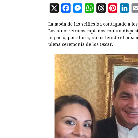
X
F
M
W
T
P
L
a
e
h
h
i
i
La moda de las selfies ha contagiado a lo
c
s
a
r
n
n
Los autorretratos captados con un disposi
e
s
t
e
t
k
impacto, por ahora, no ha tenido el mismo
plena ceremonia de los Oscar.
b
e
s
a
e
e
o
n
A
d
r
d
o
g
p
s
e
I
k
e
p
s
n
r
t