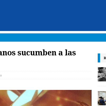
ianos sucumben a las
R
lo