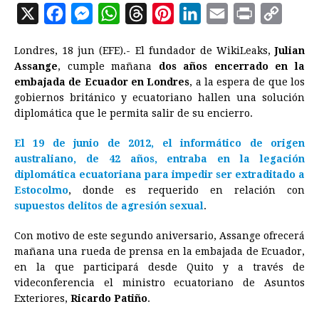
X
F
M
W
T
P
L
E
P
C
a
e
h
h
i
i
m
r
o
Londres, 18 jun (EFE).- El fundador de WikiLeaks,
Julian
c
s
a
r
n
n
a
i
p
Assange
, cumple mañana
dos años encerrado en la
e
s
t
e
t
k
i
n
y
embajada de Ecuador en Londres
, a la espera de que los
gobiernos británico y ecuatoriano hallen una solución
b
e
s
a
e
e
l
t
L
diplomática que le permita salir de su encierro.
o
n
A
d
r
d
i
o
g
p
s
e
I
n
El 19 de junio de 2012, el informático de origen
australiano, de 42 años, entraba en la legación
k
e
p
s
n
k
diplomática ecuatoriana para impedir ser extraditado a
r
t
Estocolmo
, donde es requerido en relación con
supuestos delitos de agresión sexual
.
Con motivo de este segundo aniversario, Assange ofrecerá
mañana una rueda de prensa en la embajada de Ecuador,
en la que participará desde Quito y a través de
videconferencia el ministro ecuatoriano de Asuntos
Exteriores,
Ricardo Patiño
.