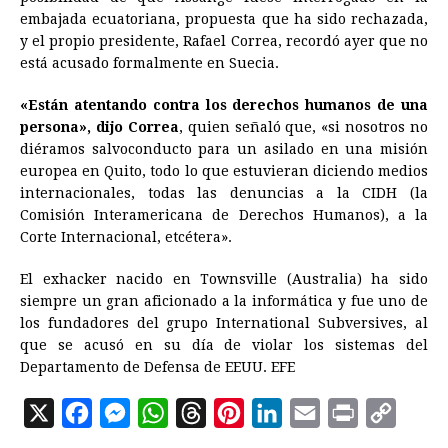
embajada ecuatoriana, propuesta que ha sido rechazada,
y el propio presidente, Rafael Correa, recordó ayer que no
está acusado formalmente en Suecia.
«Están atentando contra los derechos humanos de una
persona», dijo Correa
, quien señaló que, «si nosotros no
diéramos salvoconducto para un asilado en una misión
europea en Quito, todo lo que estuvieran diciendo medios
internacionales, todas las denuncias a la CIDH (la
Comisión Interamericana de Derechos Humanos), a la
Corte Internacional, etcétera».
El exhacker nacido en Townsville (Australia) ha sido
siempre un gran aficionado a la informática y fue uno de
los fundadores del grupo International Subversives, al
que se acusó en su día de violar los sistemas del
Departamento de Defensa de EEUU. EFE
X
F
M
W
T
P
L
E
P
C
a
e
h
h
i
i
m
r
o