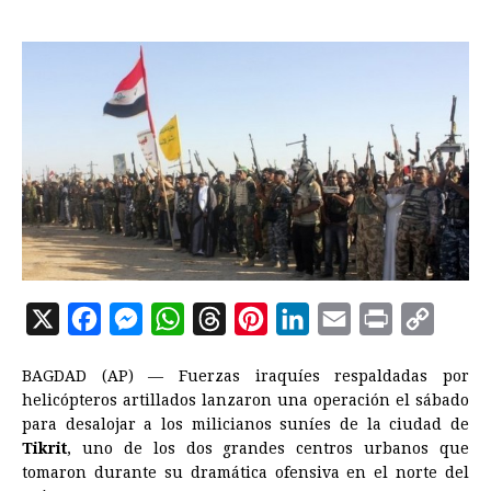
X
F
M
W
T
P
L
E
P
C
a
e
h
h
i
i
m
r
o
BAGDAD (AP) — Fuerzas iraquíes respaldadas por
c
s
a
r
n
n
a
i
p
helicópteros artillados lanzaron una operación el sábado
e
s
t
e
t
k
i
n
y
para desalojar a los milicianos suníes de la ciudad de
Tikrit
, uno de los dos grandes centros urbanos que
b
e
s
a
e
e
l
t
L
tomaron durante su dramática ofensiva en el norte del
o
n
A
d
r
d
i