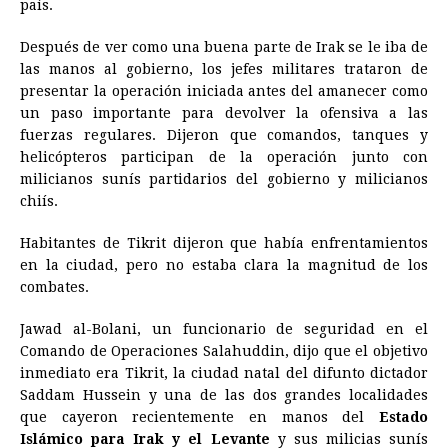
país.
o
g
p
s
e
I
n
Después de ver como una buena parte de Irak se le iba de
k
e
p
s
n
k
las manos al gobierno, los jefes militares trataron de
r
t
presentar la operación iniciada antes del amanecer como
un paso importante para devolver la ofensiva a las
fuerzas regulares. Dijeron que comandos, tanques y
helicópteros participan de la operación junto con
milicianos sunís partidarios del gobierno y milicianos
chiís.
Habitantes de Tikrit dijeron que había enfrentamientos
en la ciudad, pero no estaba clara la magnitud de los
combates.
Jawad al-Bolani, un funcionario de seguridad en el
Comando de Operaciones Salahuddin, dijo que el objetivo
inmediato era Tikrit, la ciudad natal del difunto dictador
Saddam Hussein y una de las dos grandes localidades
que cayeron recientemente en manos del
Estado
Islámico para Irak y el Levante
y sus milicias sunís