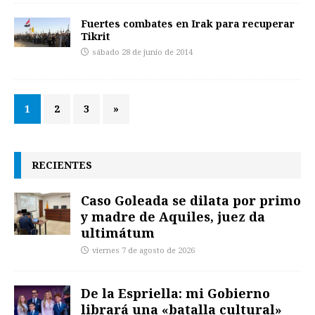
Fuertes combates en Irak para recuperar
Tikrit
sábado 28 de junio de 2014
1
2
3
»
RECIENTES
Caso Goleada se dilata por primo
y madre de Aquiles, juez da
ultimátum
viernes 7 de agosto de 2026
De la Espriella: mi Gobierno
librará una «batalla cultural»