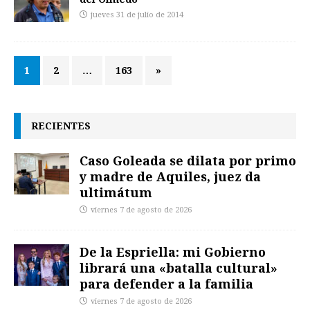
jueves 31 de julio de 2014
1
2
…
163
»
RECIENTES
Caso Goleada se dilata por primo
y madre de Aquiles, juez da
ultimátum
viernes 7 de agosto de 2026
De la Espriella: mi Gobierno
librará una «batalla cultural»
para defender a la familia
viernes 7 de agosto de 2026