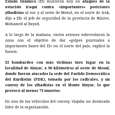
Estado Islámico
(EI) murieron hoy en
ataques de la
e
s
t
e
t
k
i
n
y
aviación iraquí contra «importantes» posiciones
yihadistas
b
al sur y al oeste de Mosul, en el norte de Irak,
e
s
a
e
e
l
t
L
dijo a Efe el jefe de seguridad de la provincia de Nínive,
o
n
A
d
r
d
i
Mohamed al Bayati.
o
g
p
s
e
I
n
A lo largo de la mañana, varios aviones sobrevolaron la
k
e
p
s
n
k
zona con el objetivo de dar «golpes puntuales a
r
t
importantes bases del EI» en el norte del país, explicó la
fuente.
El bombardeo con más víctimas tuvo lugar en la
localidad de Sinyar, a 90 kilómetros al oeste de Mosul,
donde fueron atacados la sede del Partido Democrático
del Kurdistán (PDK), tomada por los radicales, y un
convoy de los yihadistas en el Monte Sinyar, lo que
provocó al menos 73 muertos.
En uno de los vehículos del convoy, viajaba un destacado
líder de la organización.