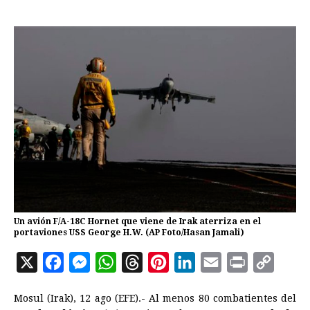
Un avión F/A-18C Hornet que viene de Irak aterriza en el
portaviones USS George H.W. (AP Foto/Hasan Jamali)
X
F
M
W
T
P
L
E
P
C
a
e
h
h
i
i
m
r
o
Mosul (Irak), 12 ago (EFE).- Al menos 80 combatientes del
c
s
a
r
n
n
a
i
p