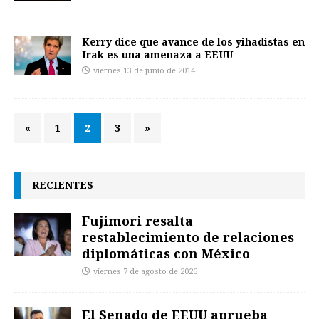
Kerry dice que avance de los yihadistas en
Irak es una amenaza a EEUU
viernes 13 de junio de 2014
«
1
2
3
»
RECIENTES
Fujimori resalta
restablecimiento de relaciones
diplomáticas con México
viernes 7 de agosto de 2026
El Senado de EEUU aprueba