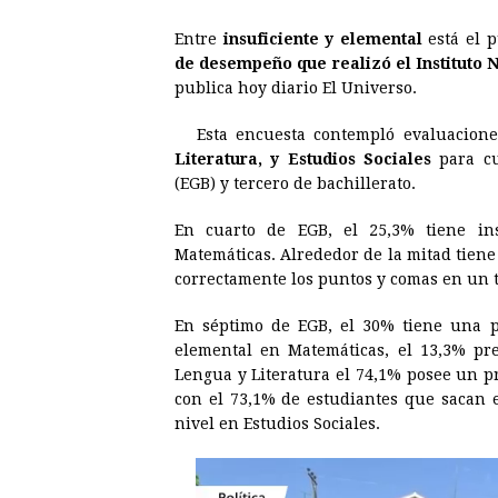
a
e
h
h
i
i
Entre
insuficiente y elemental
está el p
c
s
a
r
n
n
de desempeño que realizó el Instituto 
e
s
t
e
t
k
publica hoy diario El Universo.
b
e
s
a
e
e
Esta encuesta contempló evaluacion
o
n
A
d
r
d
Literatura, y Estudios Sociales
para cu
o
g
p
s
e
I
(EGB) y tercero de bachillerato.
k
e
p
s
n
En cuarto de EGB, el 25,3% tiene ins
r
t
Matemáticas. Alrededor de la mitad tiene
correctamente los puntos y comas en un t
En séptimo de EGB, el 30% tiene una p
elemental en Matemáticas, el 13,3% pres
Lengua y Literatura el 74,1% posee un p
con el 73,1% de estudiantes que sacan e
nivel en Estudios Sociales.