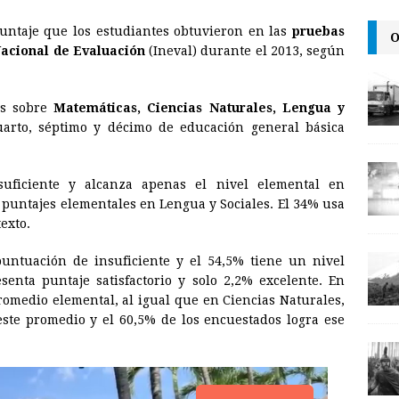
m
r
o
untaje que los estudiantes obtuvieron en las
pruebas
O
a
i
p
Nacional de Evaluación
(Ineval) durante el 2013, según
i
n
y
l
t
L
es sobre
Matemáticas, Ciencias Naturales, Lengua y
i
arto, séptimo y décimo de educación general básica
n
k
uficiente y alcanza apenas el nivel elemental en
 puntajes elementales en Lengua y Sociales. El 34% usa
exto.
untuación de insuficiente y el 54,5% tiene un nivel
enta puntaje satisfactorio y solo 2,2% excelente. En
romedio elemental, al igual que en Ciencias Naturales,
ste promedio y el 60,5% de los encuestados logra ese