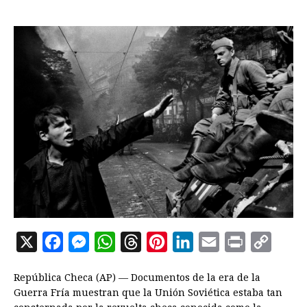
X
F
M
W
T
P
L
E
P
C
a
e
h
h
i
i
m
r
o
República Checa (AP) — Documentos de la era de la
c
s
a
r
n
n
a
i
p
Guerra Fría muestran que la Unión Soviética estaba tan
e
s
t
e
t
k
i
n
y