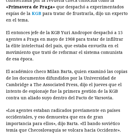
consternada por la revuelta checa conocida como la
«Primavera de Praga»
b
e
s
que despachó a experimentados
a
e
e
l
t
L
espías de la
KGB
para tratar de frustrarla, dijo un experto
o
n
A
d
r
d
i
en el tema.
o
g
p
s
e
I
n
El entonces jefe de la KGB Yuri Andropov despachó a 15
k
e
p
s
n
k
agentes a Praga en mayo de 1968 para tratar de infiltrar
r
t
la élite intelectual del país, que estaba envuelta en el
movimiento que trató de reformar el sistema comunista
de esa época.
El académico checo Milan Barta, quien examinó las copias
de los documentos difundidos por la Universidad de
Cambridge a The Associated Press, dijo el jueves que el
intento de espionaje fue la primera gestión de la KGB
contra un aliado suyo dentro del Pacto de Varsovia.
«Los agentes estaban radicados previamente en países
occidentales, y eso demuestra que era de gran
importancia para ellos», dijo Barta. «El bando soviético
temía que Checoslovaquia se volcara hacia Occidente».