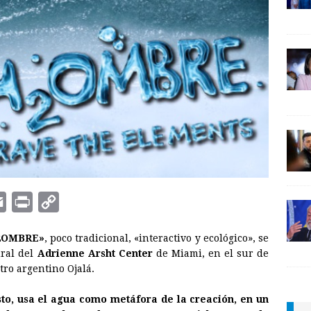
E
P
C
m
r
o
2OMBRE»
, poco tradicional, «interactivo y ecológico», se
a
i
p
ural del
Adrienne Arsht Center
de Miami, en el sur de
i
n
y
tro argentino Ojalá.
l
t
L
sto, usa el agua como metáfora de la creación, en un
i