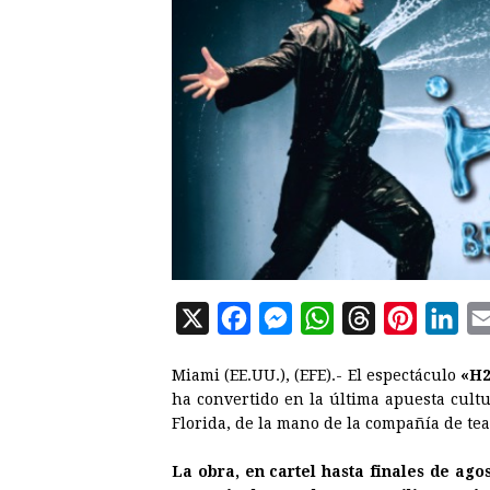
X
F
M
W
T
P
L
a
e
h
h
i
i
Miami (EE.UU.), (EFE).- El espectáculo
«H
c
s
a
r
n
n
ha convertido en la última apuesta cult
e
s
t
e
t
k
Florida, de la mano de la compañía de tea
b
e
s
a
e
e
La obra, en cartel hasta finales de ago
o
n
A
d
r
d