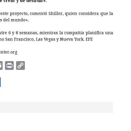
 crear y de destruir».
 este proyecto, comentó Shiller, quien considera que la
as del mundo».
ntre 6 y 8 semanas, mientras la compañía planifica una
mo San Francisco, Las Vegas y Nueva York. EFE
enter.org
E
P
C
m
r
o
a
i
p
i
n
y
l
t
L
i
n
k