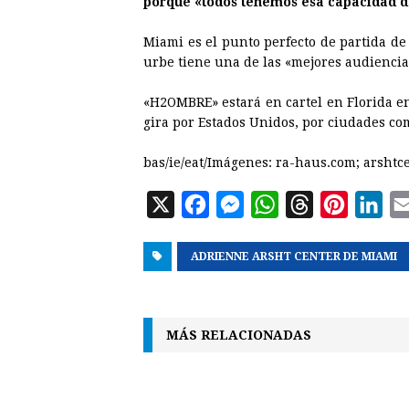
porque «todos tenemos esa capacidad de
Miami es el punto perfecto de partida de
urbe tiene una de las «mejores audienci
«H2OMBRE» estará en cartel en Florida e
gira por Estados Unidos, por ciudades co
bas/ie/eat/Imágenes: ra-haus.com; arshtc
X
F
M
W
T
P
L
a
e
h
h
i
i
ADRIENNE ARSHT CENTER DE MIAMI
c
s
a
r
n
n
e
s
t
e
t
k
b
e
s
a
e
e
MÁS RELACIONADAS
o
n
A
d
r
d
o
g
p
s
e
I
k
e
p
s
n