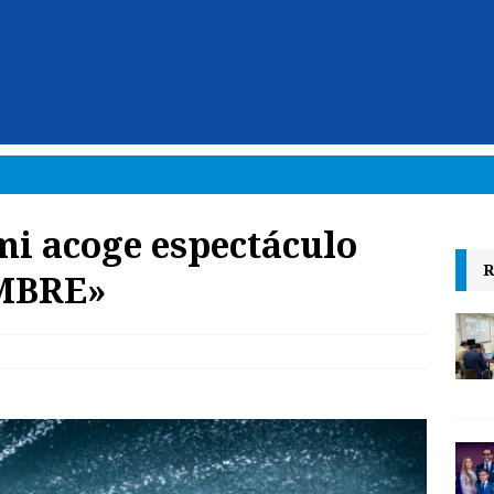
i acoge espectáculo
R
OMBRE»