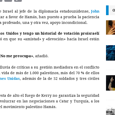
m
r
o
O
de Israel al jefe de la diplomacia estadounidense,
John
a
i
p
star a favor de Hamás, han puesto a prueba la paciencia
i
n
y
a profesado, una y otra vez, apoyo incondicional.
l
t
L
s Unidos y tengo un historial de votación proisraelí
i
tió en que su «amistad» y «devoción» hacia Israel están
n
k
. No me preocupa»
, añadió.
uvia de críticas a su gestión mediadora en el conflicto
 vida de más de 1.000 palestinos, más del 70 % de ellos
nes Unidas
, además de la de 52 soldados y tres civiles
sta de alto el fuego de Kerry no garantiza la seguridad
volucrar en las negociaciones a Catar y Turquía, a los
del movimiento palestino Hamás.