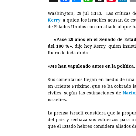
a
e
h
h
i
i
Washington, 29 jul (EFE).- Las críticas 
c
s
a
r
n
n
Kerry
, a quien los israelíes acusan de e
e
s
t
e
t
k
de Estados Unidos con un aliado al que h
b
e
s
a
e
e
«Pasé 29 años en el Senado de Estado
o
n
A
d
r
d
del 100 %»
, dijo hoy Kerry, quien insis
o
g
p
s
e
I
fuera de toda duda.
k
e
p
s
n
«Me han vapuleado antes en la política
r
t
Sus comentarios llegan en medio de una ll
en Oriente Próximo, que se ha cobrado la
civiles, según las estimaciones de
Nacio
israelíes.
La prensa israelí considera que la propue
del país y rechaza sus esfuerzos para in
que el Estado hebreo considera aliados 