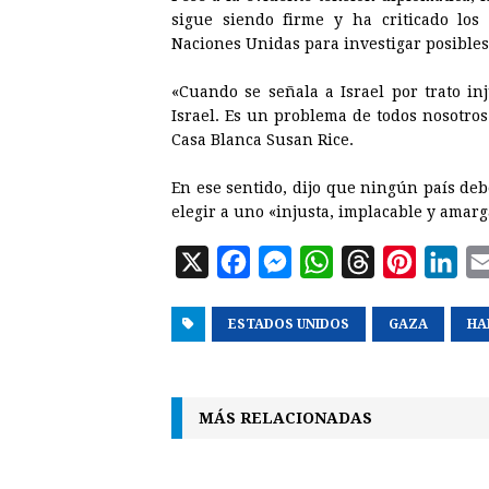
sigue siendo firme y ha criticado lo
Naciones Unidas para investigar posibles
«Cuando se señala a Israel por trato i
Israel. Es un problema de todos nosotros
Casa Blanca Susan Rice.
En ese sentido, dijo que ningún país deb
elegir a uno «injusta, implacable y amar
X
F
M
W
T
P
L
a
e
h
h
i
i
ESTADOS UNIDOS
c
s
a
r
GAZA
n
n
HA
e
s
t
e
t
k
b
e
s
a
e
e
MÁS RELACIONADAS
o
n
A
d
r
d
o
g
p
s
e
I