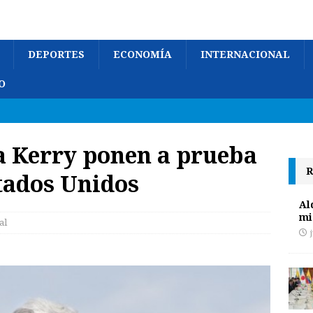
DEPORTES
ECONOMÍA
INTERNACIONAL
O
 a Kerry ponen a prueba
R
stados Unidos
Al
mi
al