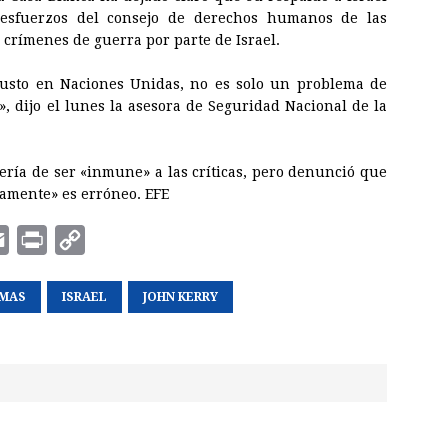
s esfuerzos del consejo de derechos humanos de las
 crímenes de guerra por parte de Israel.
njusto en Naciones Unidas, no es solo un problema de
», dijo el lunes la asesora de Seguridad Nacional de la
ería de ser «inmune» a las críticas, pero denunció que
gamente» es erróneo. EFE
E
P
C
m
r
o
MAS
a
i
ISRAEL
p
JOHN KERRY
i
n
y
l
t
L
i
n