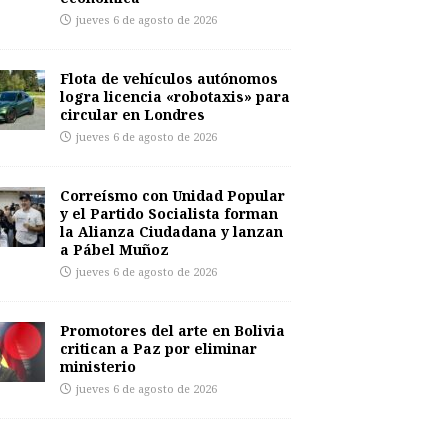
jueves 6 de agosto de 2026
Flota de vehículos autónomos
logra licencia «robotaxis» para
circular en Londres
jueves 6 de agosto de 2026
Correísmo con Unidad Popular
y el Partido Socialista forman
la Alianza Ciudadana y lanzan
a Pábel Muñoz
jueves 6 de agosto de 2026
Promotores del arte en Bolivia
critican a Paz por eliminar
ministerio
jueves 6 de agosto de 2026