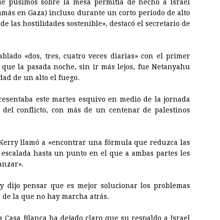
ue pusimos sobre la mesa permitía de hecho a Israel
Hamás en
Gaza
) incluso durante un corto periodo de alto
de las hostilidades sostenible», destacó el secretario de
lado «dos, tres, cuatro veces diarias» con el primer
y que la pasada noche, sin ir más lejos, fue Netanyahu
dad de un alto el fuego.
 presentaba este martes esquivo en medio de la jornada
 del conflicto, con más de un centenar de palestinos
Kerry llamó a «encontrar una fórmula que reduzca las
a escalada hasta un punto en el que a ambas partes les
anzar».
y dijo pensar que es mejor solucionar los problemas
n de la que no hay marcha atrás.
la Casa Blanca ha dejado claro que su respaldo a Israel