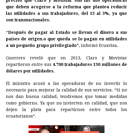
precisó que Claro y Movistar son las dos operadoras
e
s
t
e
t
k
i
n
y
que deben acogerse a la reforma que plantea reducir
las utilidades a sus trabajadores, del 15 al 3%, ya que
b
e
s
a
e
e
l
t
L
son transnacionales.
o
n
A
d
r
d
i
o
g
p
s
e
I
n
“
Después de pagar al Estado se llevan el dinero a sus
países de origen.o que queda se lo pagan en utilidades
k
e
p
s
n
k
a un pequeño grupo privilegiado”
, informó Ecuavisa.
r
t
Guerrero reveló que en 2013, Claro y Movistar
repartieron entre sus
4.700 trabajadores 130 millones de
dólares por utilidades.
El ministro acusó a las operadoras de no invertir lo
necesario para mejorar la calidad de sus servicios. “Si no
nos dan buena calidad, tendremos que tomar medidas
como gobierno. Ya que no invierten en calidad, que nos
dejen la plata para repartirnos entre todos los
ecuatorianos”.