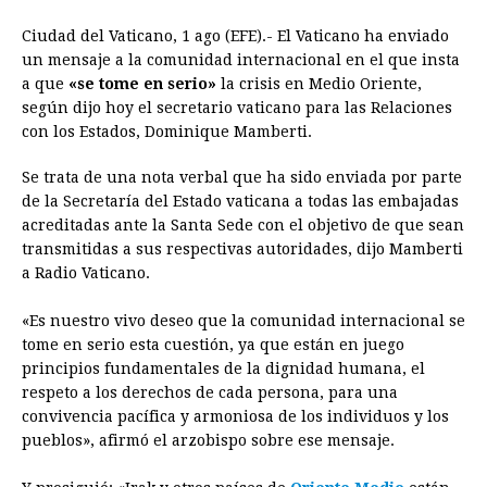
a
e
h
h
i
i
m
r
o
Ciudad del
Vaticano
, 1 ago (EFE).- El
Vaticano
ha enviado
c
s
a
r
n
n
a
i
p
un mensaje a la comunidad internacional en el que insta
e
s
t
e
t
k
i
n
y
a que
«se tome en serio»
la crisis en Medio Oriente,
según dijo hoy el secretario
b
e
s
a
vaticano
e
para las Relaciones
e
l
t
L
con los Estados, Dominique Mamberti.
o
n
A
d
r
d
i
o
g
p
s
e
I
n
Se trata de una nota verbal que ha sido enviada por parte
de la Secretaría del Estado vaticana a todas las embajadas
k
e
p
s
n
k
acreditadas ante la Santa Sede con el objetivo de que sean
r
t
transmitidas a sus respectivas autoridades, dijo Mamberti
a Radio
Vaticano
.
«Es nuestro vivo deseo que la comunidad internacional se
tome en serio esta cuestión, ya que están en juego
principios fundamentales de la dignidad humana, el
respeto a los derechos de cada persona, para una
convivencia pacífica y armoniosa de los individuos y los
pueblos», afirmó el arzobispo sobre ese mensaje.