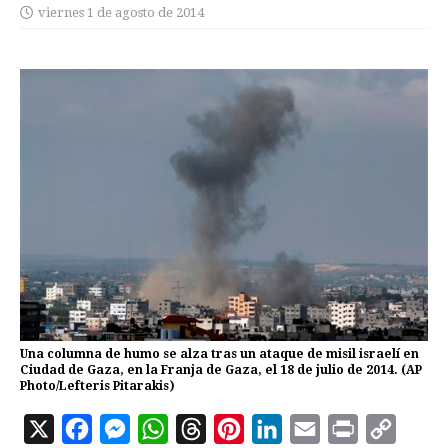
viernes 1 de agosto de 2014
Una columna de humo se alza tras un ataque de misil israelí en
Ciudad de Gaza, en la Franja de Gaza, el 18 de julio de 2014. (AP
Photo/Lefteris Pitarakis)
X
F
M
W
T
P
L
E
P
C