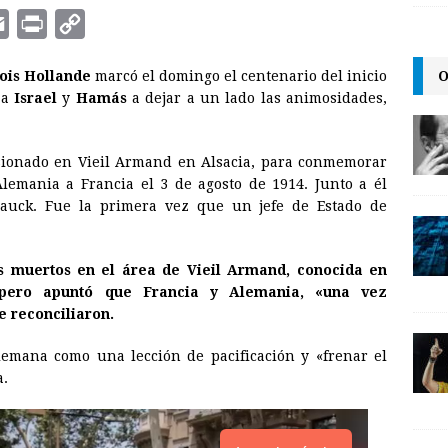
E
P
C
m
r
o
O
ois Hollande
marcó el domingo el centenario del inicio
a
i
p
 a
Israel
y
Hamás
a dejar a un lado las animosidades,
i
n
y
l
t
L
ionado en Vieil Armand en Alsacia, para conmemorar
i
lemania a Francia el 3 de agosto de 1914. Junto a él
n
Gauck. Fue la primera vez que un jefe de Estado de
k
s muertos en el área de Vieil Armand, conocida en
pero apuntó que Francia y Alemania, «una vez
e reconciliaron.
emana como una lección de pacificación y «frenar el
a.