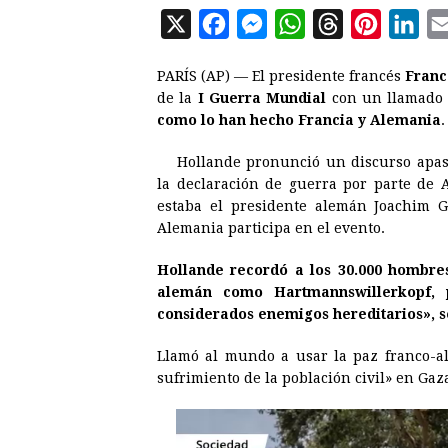
X
F
M
W
T
P
L
a
e
h
h
i
i
PARÍS (AP) — El presidente francés
Franc
c
s
a
r
n
n
de la
I Guerra Mundial
con un llamado
e
s
t
e
t
k
como lo han hecho Francia y Alemania
.
b
e
s
a
e
e
Hollande pronunció un discurso apas
o
n
A
d
r
d
la declaración de guerra por parte de A
o
g
p
s
e
I
estaba el presidente alemán Joachim 
Alemania participa en el evento.
k
e
p
s
n
r
t
Hollande recordó a los 30.000 hombre
alemán como Hartmannswillerkopf, 
considerados enemigos hereditarios», s
Llamó al mundo a usar la paz franco-al
sufrimiento de la población civil» en Gaz