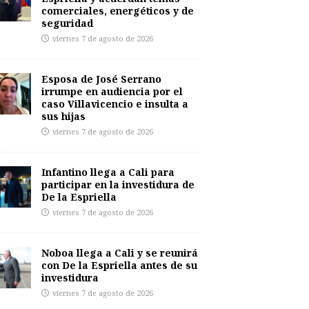
comerciales, energéticos y de
seguridad
viernes 7 de agosto de 2026
Esposa de José Serrano
irrumpe en audiencia por el
caso Villavicencio e insulta a
sus hijas
viernes 7 de agosto de 2026
Infantino llega a Cali para
participar en la investidura de
De la Espriella
viernes 7 de agosto de 2026
Noboa llega a Cali y se reunirá
con De la Espriella antes de su
investidura
viernes 7 de agosto de 2026