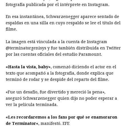
o
n
A
d
r
d
i
fotografía publicada por el intérprete en Instagram.
o
g
p
s
e
I
n
En esa instantánea, Schwarzenegger aparece sentado de
k
e
p
s
n
k
espaldas en una silla en cuyo respaldo se lee el título del
r
t
filme.
La imagen está vinculada a la cuenta de Instagram
@terminatorgenisys y fue también distribuida en Twitter
por las cuentas oficiales del estudio Paramount.
«Hasta la vista, baby»
, comenzó diciendo el actor en el
texto que acompañó a la fotografía, donde explica que
terminó de rodar y se despide del reparto del filme.
«Fue un desafío, fue divertido y mereció la pena»,
aseguró Schwarzenegger quien dijo no poder esperar a
ver la película terminada.
«Les recordaremos a los fans por qué se enamoraron
de
Terminator
«
, manifestó. EFE