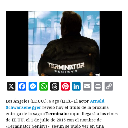
X
F
M
W
T
P
L
E
P
C
a
e
h
h
i
i
m
r
o
Los Ángeles (EE.UU.), 6 ago (EFE).- El actor
Arnold
c
s
a
r
n
n
a
i
p
Schwarzenegger
reveló hoy el título de la próxima
e
s
t
e
t
k
i
n
y
entrega de la saga
«
Terminator
«
que llegará a los cines
de EE.UU. el 1 de julio de 2015 con el nombre de
b
e
s
a
e
e
l
t
L
«
Terminator
Genisys», según se pudo ver en una