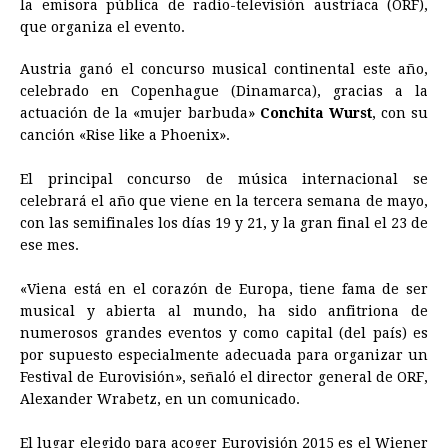
la emisora pública de radio-televisión austríaca (ORF),
que organiza el evento.
b
e
s
a
e
e
l
t
L
o
n
A
d
r
d
i
Austria ganó el concurso musical continental este año,
o
g
p
s
e
I
n
celebrado en Copenhague (Dinamarca), gracias a la
actuación de la «mujer barbuda»
Conchita Wurst
, con su
k
e
p
s
n
k
canción «Rise like a Phoenix».
r
t
El principal concurso de música internacional se
celebrará el año que viene en la tercera semana de mayo,
con las semifinales los días 19 y 21, y la gran final el 23 de
ese mes.
«Viena está en el corazón de Europa, tiene fama de ser
musical y abierta al mundo, ha sido anfitriona de
numerosos grandes eventos y como capital (del país) es
por supuesto especialmente adecuada para organizar un
Festival de Eurovisión», señaló el director general de ORF,
Alexander Wrabetz, en un comunicado.
El lugar elegido para acoger Eurovisión 2015 es el Wiener