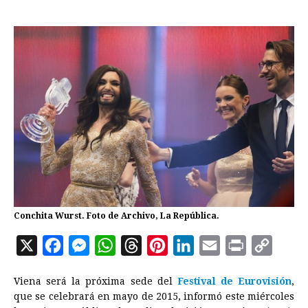
Conchita Wurst. Foto de Archivo, La República.
X
F
M
W
T
P
L
E
P
C
a
e
h
h
i
i
m
r
o
Viena será la próxima sede del
Festival de Eurovisión
,
c
s
a
r
n
n
a
i
p
que se celebrará en mayo de 2015, informó este miércoles
e
s
t
e
t
k
i
n
y