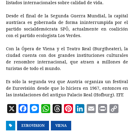
listados internacionales sobre calidad de
vida
.
Desde el final de la Segunda Guerra Mundial, la capital
austríaca es gobernada de forma ininterrumpida por el
partido socialdemócrata SPÖ, actualmente en coalición
con el partido ecologista Los Verdes.
Con la Ópera de Viena y el Teatro Real (Burgtheater), la
ciudad cuenta con dos grandes instituciones culturales
de renombre internacional, que atraen a millones de
turistas de todo el mundo.
Es sólo la segunda vez que Austria organiza un festival
de Eurovisión desde que lo hiciera en 1967, entonces en
las instalaciones del antiguo Palacio Real (Hofburg). EFE
X
F
M
W
T
P
L
E
P
C
a
e
h
h
i
i
m
r
o
EUROVISION
c
s
a
VIENA
r
n
n
a
i
p