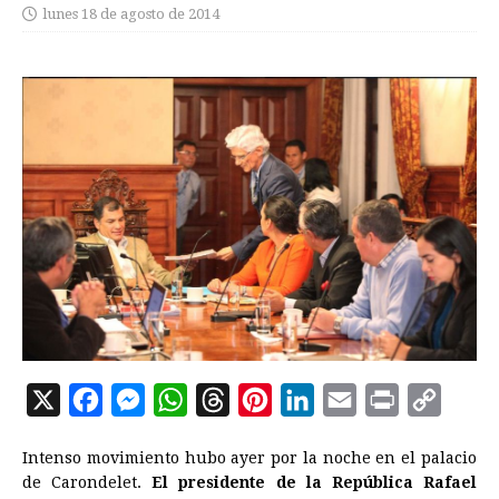
lunes 18 de agosto de 2014
X
F
M
W
T
P
L
E
P
C
a
e
h
h
i
i
m
r
o
Intenso movimiento hubo ayer por la noche en el palacio
c
s
a
r
n
n
a
i
p
de Carondelet.
El presidente de la República Rafael