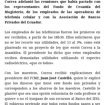
e
s
t
e
t
k
i
n
y
Correa adelantó las reuniones que había pactado con
los representantes del Fondo de Cesantía del
b
e
s
a
e
e
l
t
L
Magisterio, de los empleados de las operadoras de
o
n
A
d
r
d
i
telefonía celular y con la Asociación de Bancos
o
g
p
s
e
I
n
Privados del Ecuador.
k
e
p
s
n
k
Los empleados de las telefónicas fueron los primeros en
r
t
ser recibidos, a partir de las 18h30. Ellos solicitaron que
no se les recorte sus utilidades, del 15 al 3%, como está
planteado en un proyecto de ley que envió Correa a la
Asamblea. El presidente ha dicho que estos empleados
reciben demasiadas utilidades utilizando el espectro
radioeléctrico, «que es todos».
Con los maestros, Correa recibió explicaciones del
presidente del FCME,
Juan José Castelló
, quien le explicó
que los dineros que tiene este fondo son privados y
corresponden a los ahorros de los maestros. Castelló le
planteó que sea una opción voluntaria de cada profesor si
quiere o no el traspaso de sus recursos al Banco del IESS.
El gobierno pretende que todos estos fondos pasen a ser