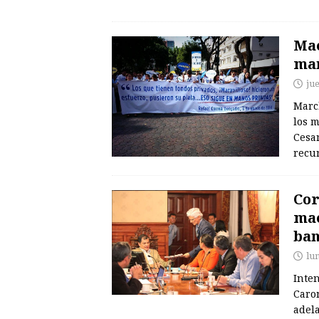
Mae
man
ju
March
los 
Cesan
recur
Cor
mae
ba
lu
Inte
Caron
adel