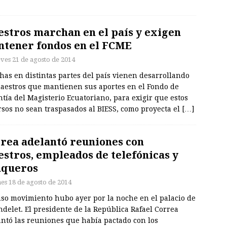
stros marchan en el país y exigen
tener fondos en el FCME
eves 21 de agosto de 2014
as en distintas partes del país vienen desarrollando
maestros que mantienen sus aportes en el Fondo de
tía del Magisterio Ecuatoriano, para exigir que estos
sos no sean traspasados al BIESS, como proyecta el
[…]
rea adelantó reuniones con
stros, empleados de telefónicas y
nqueros
nes 18 de agosto de 2014
nso movimiento hubo ayer por la noche en el palacio de
delet. El presidente de la República Rafael Correa
antó las reuniones que había pactado con los