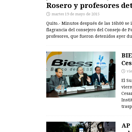
Rosero y profesores de
martes 19 de mayo de 2015
Quito.- Minutos después de las 16h00 se i
flagrancia del consejero del Consejo de 
profesores, que fueron detenidos ayer d
BIE
Ces
vi
El Su
viern
Cesan
Insti
tras
AP 