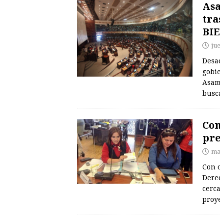
Asa
tra
BIE
ju
Desac
gobi
Asam
busca
Com
pre
ma
Con o
Dere
cerca
proy