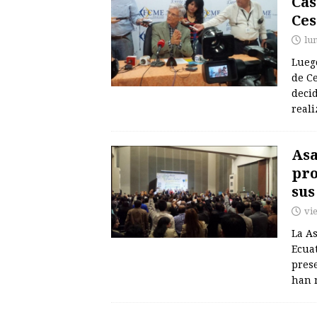
Cas
Ces
lu
Luego
de Ce
deci
reali
Asa
pro
sus
vi
La A
Ecuat
prese
han 