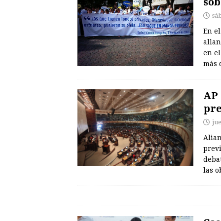
sob
sá
En el
allan
en el
más 
AP 
pre
ju
Alian
previ
debat
las 