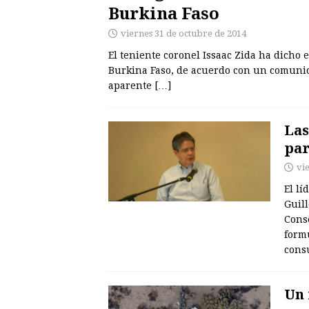
Burkina Faso
viernes 31 de octubre de 2014
El teniente coronel Issaac Zida ha dicho 
Burkina Faso, de acuerdo con un comunic
aparente
[…]
Las
par
vi
El l
Guil
Conse
form
cons
Un 