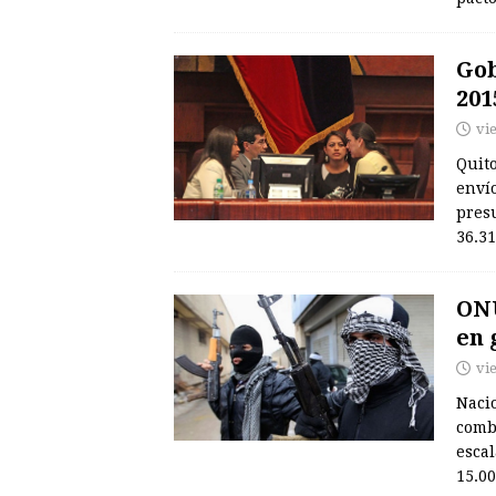
Gob
201
vi
Quito
envío
presu
36.3
ONU
en 
vi
Naci
comb
escal
15.00