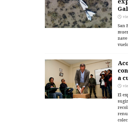
exp
Gal
vi
San F
muer
nave
vuel
Aco
con
a c
vi
El ex
sugir
reco
renu
cole