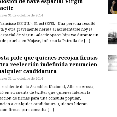
losión de nave espacial Virgin
actic
ernes 31 de octubre de 2014
rancisco (EE.UU.), 31 oct (EFE).- Una persona resultó
ta y otra gravemente herida al accidentarse hoy la
 espacial de Virgin Galactic SpaceShipTwo durante un
o de prueba en Mojave, informó la Patrulla de
[…]
sta pide que quienes recojan firmas
tra reelección indefinida renuncien
ualquier candidatura
ernes 31 de octubre de 2014
presidente de la Asamblea Nacional, Alberto Acosta,
ió en su cuenta de twitter que quienes lideren la
lección de firmas para una consulta popular,
ncien a cualquier candidatura. Quienes lideran
cción firmas para consulta
[…]