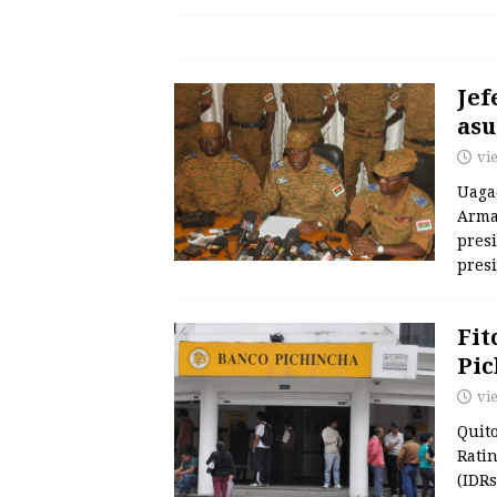
Jef
asu
vi
Uagad
Arma
presi
pres
Fit
Pic
vi
Quito
Ratin
(IDRs