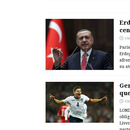
Erd
cen
vi
París
Erdog
afron
su at
Ger
qu
vi
LOND
oblig
Live
pact