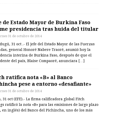
e de Estado Mayor de Burkina Faso
me presidencia tras huida del titular
ernes 31 de octubre de 2014
ugú, 31 oct .- El jefe del Estado Mayor de las Fuerzas
das, general Honoré Nabere Traoré, asumió hoy la
dencia interina de Burkina Faso, después de que el
idente del país, Blaise Compaoré, anunciara
[…]
ch ratifica nota «B» al Banco
hincha pese a entorno «desafiante»
ernes 31 de octubre de 2014
, 31 oct (EFE).- La firma calificadora global Fitch
gs ratificó la nota «B» para las emisiones de largo plazo
, en inglés) del Banco del Pichincha, uno de los más