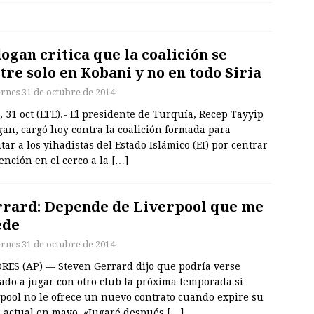
ogan critica que la coalición se
tre solo en Kobani y no en todo Siria
ernes 31 de octubre de 2014
, 31 oct (EFE).- El presidente de Turquía, Recep Tayyip
an, cargó hoy contra la coalición formada para
tar a los yihadistas del Estado Islámico (EI) por centrar
ención en el cerco a la
[…]
rard: Depende de Liverpool que me
ede
ernes 31 de octubre de 2014
RES (AP) — Steven Gerrard dijo que podría verse
ado a jugar con otro club la próxima temporada si
rpool no le ofrece un nuevo contrato cuando expire su
o actual en mayo. «Jugaré después
[…]