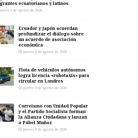
grantes ecuatorianos y latinos
jueves 6 de agosto de 2026
Ecuador y Japón acuerdan
profundizar el diálogo sobre
un acuerdo de asociación
económica
jueves 6 de agosto de 2026
Flota de vehículos autónomos
logra licencia «robotaxis» para
circular en Londres
jueves 6 de agosto de 2026
Correísmo con Unidad Popular
y el Partido Socialista forman
la Alianza Ciudadana y lanzan
a Pábel Muñoz
jueves 6 de agosto de 2026