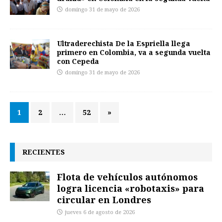
domingo 31 de mayo de 2026
Ultraderechista De la Espriella llega
primero en Colombia, va a segunda vuelta
con Cepeda
domingo 31 de mayo de 2026
1
2
…
52
»
RECIENTES
Flota de vehículos autónomos
logra licencia «robotaxis» para
circular en Londres
jueves 6 de agosto de 2026