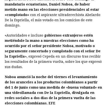
e
s
t
e
t
k
i
n
y
mandatario ecuatoriano, Daniel Noboa, de haber
metido mano en las elecciones presidenciales al estar
b
e
s
a
e
e
l
t
L
«complotado»
con el aspirante ultraderechista Abelardo
o
n
A
d
r
d
i
De la Espriella, el más votado en los comicios de este
o
g
p
s
e
I
n
domingo.
k
e
p
s
n
k
«Autoridades e incluso
gobiernos extranjeros estén
r
t
metiéndole la mano a nuestras elecciones como ha
ocurrido por el señor presidente Noboa, motivado o
seguramente concertado y complotado con el señor De
la Espriella
», expresó Cepeda en un discurso tras recibir
los resultados de la primera vuelta, sobre los que expresó
sus dudas.
Noboa anunció la noche del viernes el levantamiento
de los aranceles a los productos colombianos a partir
del 1 de junio como una medida de «buena voluntad» en
una videollamada con De la Espriella, divulgada en
redes sociales a dos días de la primera vuelta de las
elecciones colombianas. EFE