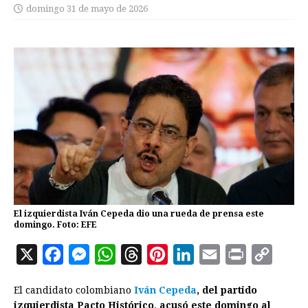
domingo 31 de mayo de 2026
El izquierdista Iván Cepeda dio una rueda de prensa este
domingo. Foto: EFE
X
F
M
W
T
P
L
E
P
C
a
e
h
h
i
i
m
r
o
El candidato colombiano
Iván Cepeda
, del partido
c
s
a
r
n
n
a
i
p
izquierdista Pacto Histórico, acusó este domingo al