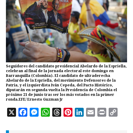
Seguidores del candidato presidencial Abelardo de la Espriella,
celebran al final de la jornada electoral este domingo en
Barranquilla (Colombia). El candidato de ultraderecha
Abelardo de la Espriella, del movimiento Defensores de la
Patria, y el izquierdista Iván Cepeda, del Pacto Histórico,
diputarán en segunda vuelta la Presidencia de Colombia el
próximo 21 de junio tras ser los más votados en la primer
ronda.EFE/ Ernesto Guzman Jr
X
F
M
W
T
P
L
E
P
C
a
e
h
h
i
i
m
r
o
c
s
a
r
n
n
a
i
p