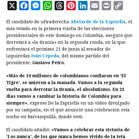
X
F
M
W
T
P
L
E
P
C
a
e
h
h
i
i
m
r
o
El candidato de ultraderecha
Abelardo de la Espriella
, el
c
s
a
r
n
n
a
i
p
más votado en la primera vuelta de las elecciones
e
s
t
e
t
k
i
n
y
presidenciales de este domingo en Colombia, aseguró que
derrotará a «la tiranía» en la segunda ronda, en la que
b
e
s
a
e
e
l
t
L
enfrentará el próximo 21 de junio al senador de
o
n
A
d
r
d
i
izquierdas
Iván Cepeda
, del mismo partido del
o
g
p
s
e
I
n
presidente,
Gustavo Petro
.
k
e
p
s
n
k
«Más de 10 millones de colombianos confiaron en ‘El
r
t
Tigre’, se unieron a la manada. Vamos a la segunda
vuelta para derrotar la tiranía, el absolutismo. En 21
días vamos a cambiar la historia de Colombia para
siempre»
, expresó De la Espriella en un video divulgado
por su campaña, en el que anunció una celebración esta
noche en Barranquilla, donde votó.
El candidato añadió:
«Vamos a celebrar esta victoria de
‘Los nunca’, de los que nunca hemos vivido de la teta