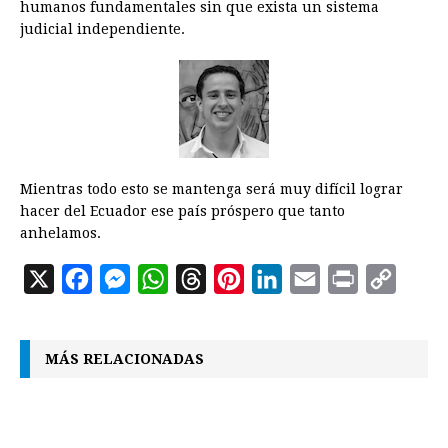
humanos fundamentales sin que exista un sistema
judicial independiente.
Mientras todo esto se mantenga será muy difícil lograr
hacer del Ecuador ese país próspero que tanto
anhelamos.
X
F
M
W
T
P
L
E
P
C
a
e
h
h
i
i
m
r
o
c
s
a
r
n
n
a
i
p
MÁS RELACIONADAS
e
s
t
e
t
k
i
n
y
b
e
s
a
e
e
l
t
L
o
n
A
d
r
d
i