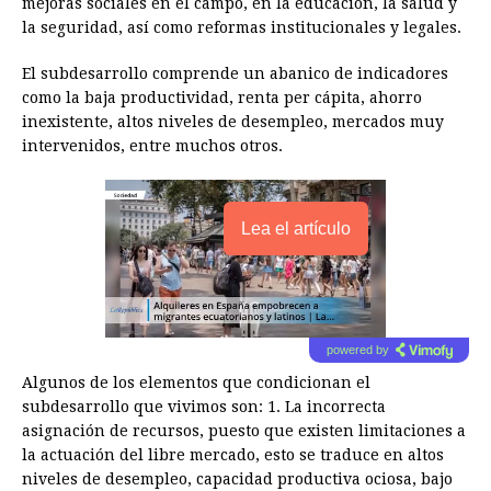
o
g
p
s
e
I
n
mejoras sociales en el campo, en la educación, la salud y
la seguridad, así como reformas institucionales y legales.
k
e
p
s
n
k
r
t
El subdesarrollo comprende un abanico de indicadores
como la baja productividad, renta per cápita, ahorro
inexistente, altos niveles de desempleo, mercados muy
intervenidos, entre muchos otros.
Lea el artículo
powered by
Algunos de los elementos que condicionan el
subdesarrollo que vivimos son: 1. La incorrecta
asignación de recursos, puesto que existen limitaciones a
la actuación del libre mercado, esto se traduce en altos
niveles de desempleo, capacidad productiva ociosa, bajo