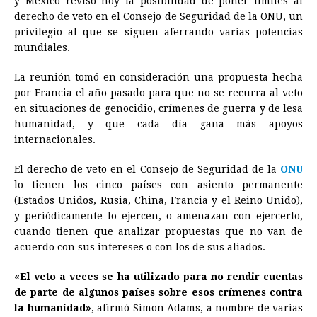
y México revisó hoy la posibilidad de poner límites al
e
s
t
e
t
k
i
n
y
derecho de veto en el Consejo de Seguridad de la ONU, un
privilegio al que se siguen aferrando varias potencias
b
e
s
a
e
e
l
t
L
mundiales.
o
n
A
d
r
d
i
o
g
p
s
e
I
n
La reunión tomó en consideración una propuesta hecha
por Francia el año pasado para que no se recurra al veto
k
e
p
s
n
k
en situaciones de genocidio, crímenes de guerra y de lesa
r
t
humanidad, y que cada día gana más apoyos
internacionales.
El derecho de veto en el Consejo de Seguridad de la
ONU
lo tienen los cinco países con asiento permanente
(Estados Unidos, Rusia,
China
, Francia y el Reino Unido),
y periódicamente lo ejercen, o amenazan con ejercerlo,
cuando tienen que analizar propuestas que no van de
acuerdo con sus intereses o con los de sus aliados.
«El veto a veces se ha utilizado para no rendir cuentas
de parte de algunos países sobre esos crímenes contra
la humanidad»
, afirmó Simon Adams, a nombre de varias