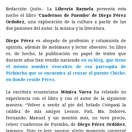
a
e
h
h
i
i
m
r
o
Redacción Quito.- La
Librería Rayuela
presenta esta
c
s
a
r
n
n
a
i
p
noche el libro
‘Cuadernos de Puembo’ de Diego Pérez
e
s
t
e
t
k
i
n
y
Ordoñez,
una exploración de la cultura a partir de las
dos pasiones del autor: la música y la literatura.
b
e
s
a
e
e
l
t
L
o
n
A
d
r
d
i
Diego Pérez
es abogado de profesión y columnista de
o
g
p
s
e
I
n
opinión, además de melómano y lector obsesivo. Su libro
es, de hecho, la publicación en papel de textos que
k
e
p
s
n
k
durante años han venido naciendo
en su blog, que tiene
r
t
el mismo nombre evocativo de esa parroquia de
Pichincha que se encuentra al cruzar el puente Chiche,
en donde reside Pérez.
La escritora ecuatoriana
Mónica Varea
ha relatado su
experiencia con el libro y con el autor de la siguiente
manera: “Volver a sentir al pie del helado Cotopaxi la
calidez de mis amigos Leonor, Pati, Ma. Dolores,
Fernando, Manuel y un montón más, no tuvo precio,
releer Cuadernos de Puembo, de
Diego Pérez Ordóñez
,
tampoco. Digo re-leer porque algún momento conversé