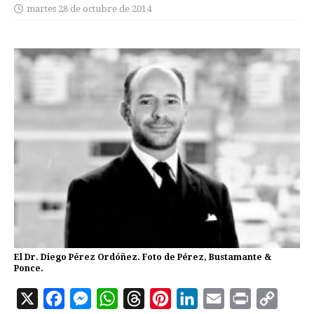
martes 28 de octubre de 2014
El Dr. Diego Pérez Ordóñez. Foto de Pérez, Bustamante &
Ponce.
X
F
M
W
T
P
L
E
P
C