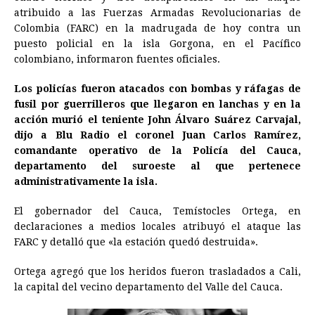
e
s
t
e
t
k
i
n
y
atribuido a las Fuerzas Armadas Revolucionarias de
Colombia (FARC) en la madrugada de hoy contra un
b
e
s
a
e
e
l
t
L
puesto policial en la isla Gorgona, en el Pacífico
o
n
A
d
r
d
i
colombiano, informaron fuentes oficiales.
o
g
p
s
e
I
n
Los policías fueron atacados con bombas y ráfagas de
k
e
p
s
n
k
fusil por guerrilleros que llegaron en lanchas y en la
r
t
acción murió el teniente John Álvaro Suárez Carvajal,
dijo a Blu Radio el coronel Juan Carlos Ramírez,
comandante operativo de la Policía del Cauca,
departamento del suroeste al que pertenece
administrativamente la isla.
El gobernador del Cauca, Temístocles Ortega, en
declaraciones a medios locales atribuyó el ataque las
FARC y detalló que «la estación quedó destruida».
Ortega agregó que los heridos fueron trasladados a Cali,
la capital del vecino departamento del Valle del Cauca.