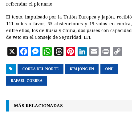
refrendar el plenario.
El texto, impulsado por la Unión Europea y Japón, recibió
111 votos a favor, 55 abstenciones y 19 votos en contra,
entre ellos, los de
Rusia
y China, dos países con capacidad
de veto en el Consejo de Seguridad. EFE
X
F
M
W
T
P
L
E
P
C
a
e
h
h
i
i
m
r
o
COREA DEL NORTE
c
s
a
r
KIM JONG UN
n
n
a
ONU
i
p
e
s
t
e
t
k
i
n
y
RAFAEL CORREA
b
e
s
a
e
e
l
t
L
o
n
A
d
r
d
i
MÁS RELACIONADAS
o
g
p
s
e
I
n
k
e
p
s
n
k
r
t