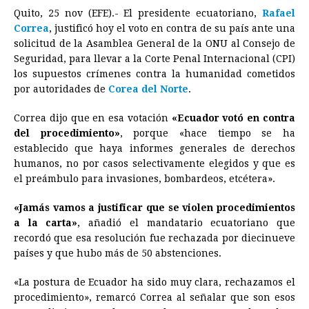
Quito, 25 nov (EFE).- El presidente ecuatoriano,
Rafael
c
s
a
r
n
n
a
i
p
Correa
, justificó hoy el voto en contra de su país ante una
e
s
t
e
t
k
i
n
y
solicitud de la Asamblea General de la ONU al Consejo de
Seguridad, para llevar a la Corte Penal Internacional (CPI)
b
e
s
a
e
e
l
t
L
los supuestos crímenes contra la humanidad cometidos
o
n
A
d
r
d
i
por autoridades de
Corea del Norte
.
o
g
p
s
e
I
n
Correa dijo que en esa votación
«Ecuador votó en contra
k
e
p
s
n
k
del procedimiento»
, porque «hace tiempo se ha
r
t
establecido que haya informes generales de derechos
humanos, no por casos selectivamente elegidos y que es
el preámbulo para invasiones, bombardeos, etcétera».
«Jamás vamos a justificar que se violen procedimientos
a la carta»
, añadió el mandatario ecuatoriano que
recordó que esa resolución fue rechazada por diecinueve
países y que hubo más de 50 abstenciones.
«La postura de Ecuador ha sido muy clara, rechazamos el
procedimiento», remarcó Correa al señalar que son esos