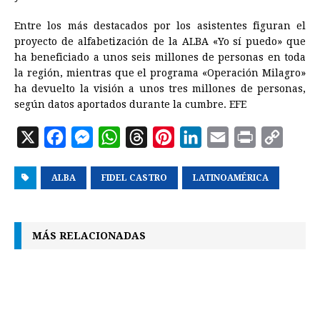
Entre los más destacados por los asistentes figuran el
proyecto de alfabetización de la ALBA «Yo sí puedo» que
ha beneficiado a unos seis millones de personas en toda
la región, mientras que el programa «Operación Milagro»
ha devuelto la visión a unos tres millones de personas,
según datos aportados durante la cumbre. EFE
X
F
M
W
T
P
L
E
P
C
a
e
h
h
i
i
m
r
o
ALBA
c
s
FIDEL CASTRO
a
r
n
LATINOAMÉRICA
n
a
i
p
e
s
t
e
t
k
i
n
y
b
e
s
a
e
e
l
t
L
MÁS RELACIONADAS
o
n
A
d
r
d
i
o
g
p
s
e
I
n
k
e
p
s
n
k
r
t