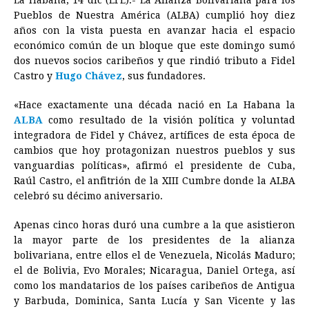
La Habana, 14 dic (EFE).- La Alianza Bolivariana para los
c
s
a
r
n
n
a
i
p
Pueblos de Nuestra América (ALBA) cumplió hoy diez
e
s
t
e
t
k
i
n
y
años con la vista puesta en avanzar hacia el espacio
económico común de un bloque que este domingo sumó
b
e
s
a
e
e
l
t
L
dos nuevos socios caribeños y que rindió tributo a Fidel
o
n
A
d
r
d
i
Castro y
Hugo Chávez
, sus fundadores.
o
g
p
s
e
I
n
«Hace exactamente una década nació en La Habana la
k
e
p
s
n
k
ALBA
como resultado de la visión política y voluntad
r
t
integradora de Fidel y Chávez, artífices de esta época de
cambios que hoy protagonizan nuestros pueblos y sus
vanguardias políticas», afirmó el presidente de Cuba,
Raúl Castro, el anfitrión de la XIII Cumbre donde la ALBA
celebró su décimo aniversario.
Apenas cinco horas duró una cumbre a la que asistieron
la mayor parte de los presidentes de la alianza
bolivariana, entre ellos el de
Venezuela
, Nicolás Maduro;
el de Bolivia, Evo Morales; Nicaragua, Daniel Ortega, así
como los mandatarios de los países caribeños de Antigua
y Barbuda, Dominica, Santa Lucía y San Vicente y las