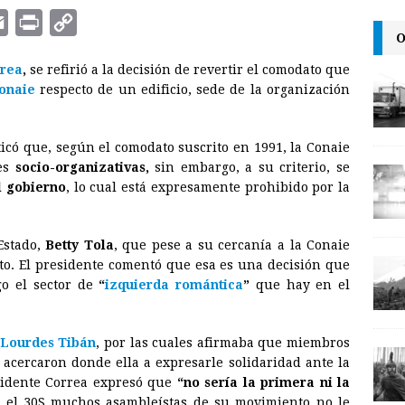
E
P
C
O
m
r
o
rrea
,
se refirió a la decisión de revertir el comodato que
a
i
p
onaie
respecto de un edificio, sede de la organización
i
n
y
l
t
L
icó que, según el comodato suscrito en 1991, la Conaie
i
es
socio-organizativas,
sin embargo, a su criterio, se
n
al gobierno
, lo cual está expresamente prohibido por la
k
 Estado,
Betty Tola
, que pese a su cercanía a la Conaie
ato. El presidente comentó que esa es una decisión que
go el sector de
“
izquierda romántica
”
que hay en el
Lourdes Tibán
, por las cuales afirmaba que miembros
e acercaron donde ella a expresarle solidaridad ante la
esidente Correa expresó que
“no sería la primera ni la
el 30S muchos asambleístas de su movimiento no le