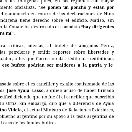
ta a los indígenas pues, en las regiones con mayor
ento oficialista.
“Se ponen un poncho y están por
el mandatario en contra de las declaraciones de Nina
dígena tiene derecho sobre el edificio. Matizó, sin
en la Conaie ha destrozado el comodato
“hay dirigentes
ra mí”.
ra criticar, además, al bufete de abogados Pérez,
s petroleras y emitir reportes sobre libertades y
uador, a los que Correa no da crédito ni credibilidad.
ese bufete podrían ser traidores a la patria y le
sada sobre el ex canciller y ex alto comisionado de las
os,
José Ayala Lasso
, a quién acusó de haber firmado
tificó diciendo que no fue él el canciller que suscribió
n Ortiz. Sin embargo, dijo que a diferencia de Ayala
ino Videla
, el actual Ministro de Relaciones Exteriores,
obierno argentino por su apoyo a la tesis argentina de
l caso de los fondos buitres.