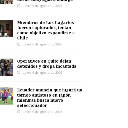
jueves 6 de agosto de 2026
Miembros de Los Lagartos
fueron capturados, tenían
como objetivo expandirse a
Chile
jueves 6 de agosto de 2026
Operativos en Quito dejan
detenidos y droga incautada
jueves 6 de agosto de 2026
Ecuador anuncia que jugará un
torneo amistoso en Japón
mientras busca nuevo
seleccionador
jueves 6 de agosto de 2026