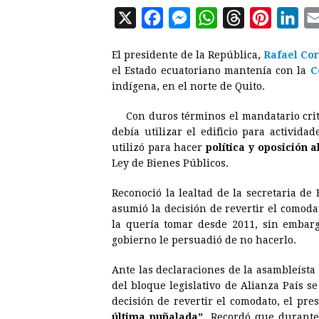
X
F
M
W
T
P
L
a
e
h
h
i
i
El presidente de la República,
Rafael Co
c
s
a
r
n
n
el Estado ecuatoriano mantenía con la
C
e
s
t
e
t
k
indígena, en el norte de Quito.
b
e
s
a
e
e
Con duros términos el mandatario crit
o
n
A
d
r
d
debía utilizar el edificio para actividad
o
g
p
s
e
I
utilizó para hacer
política y oposición 
Ley de Bienes Públicos.
k
e
p
s
n
r
t
Reconoció la lealtad de la secretaria de
asumió la decisión de revertir el comod
la quería tomar desde 2011, sin embar
gobierno le persuadió de no hacerlo.
Ante las declaraciones de la asambleísta
del bloque legislativo de Alianza País s
decisión de revertir el comodato, el pr
última puñalada”.
Recordó que durante 