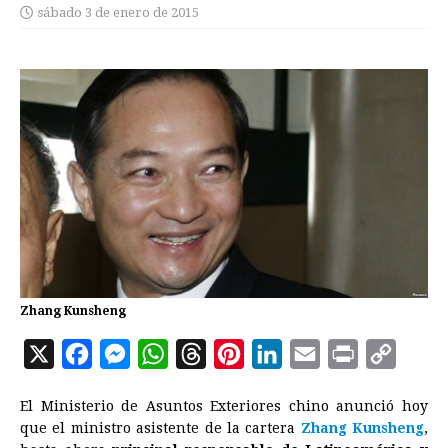
sábado 3 de enero de 2015
Zhang Kunsheng
X
F
M
W
T
P
L
E
P
C
a
e
h
h
i
i
m
r
o
El Ministerio de Asuntos Exteriores chino anunció hoy
c
s
a
r
n
n
a
i
p
que el ministro asistente de la cartera
Zhang Kunsheng
,
e
s
t
e
t
k
i
n
y