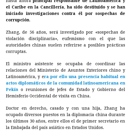
hasta ahora
principal responsable de Latinoamérica y
el Caribe en la Cancillería
b
e
s
a
,
ha sido destituido y se han
e
e
l
t
L
iniciado investigaciones contra él por sospechas de
o
n
A
d
r
d
i
corrupción
.
o
g
p
s
e
I
n
Zhang, de 56 años, será investigado por «sospechas de
k
e
p
s
n
k
violación disciplinaria», eufemismo con el que las
r
t
autoridades chinas suelen referirse a posibles prácticas
corruptas.
El ministro asistente se ocupaba de coordinar las
relaciones del Ministerio de Asuntos Exteriores chino y
Latinoamérica, y e
ra por ello una presencia habitual en
actos diplomáticos de la comunidad latinoamericana en
Pekín
o reuniones de jefes de Estado y Gobierno del
Hemisferio Occidental de visita en China.
Doctor en derecho, casado y con una hija, Zhang ha
ocupado diversos puestos en la diplomacia china durante
los últimos 30 años, entre ellos el de primer secretario en
la Embajada del país asiático en Estados Unidos.