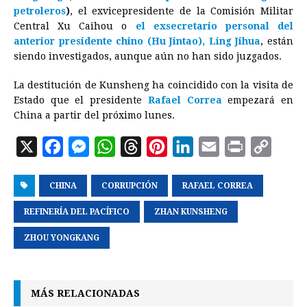
petroleros
)
, el exvicepresidente de la Comisión Militar
Central Xu Caihou o
el exsecretario personal del
anterior presidente chino (Hu Jintao), Ling Jihua
, están
siendo investigados, aunque aún no han sido juzgados.
La destitución de Kunsheng ha coincidido con la visita de
Estado que el presidente
Rafael Correa
empezará en
China a partir del próximo lunes.
X
F
M
W
T
P
L
E
P
C
a
e
h
h
i
i
m
r
o
CHINA
c
s
CORRUPCIÓN
a
r
n
RAFAEL CORREA
n
a
i
p
e
s
t
e
t
k
i
n
y
REFINERÍA DEL PACÍFICO
ZHAN KUNSHENG
b
e
s
a
e
e
l
t
L
ZHOU YONGKANG
o
n
A
d
r
d
i
o
g
p
s
e
I
n
k
e
p
s
n
k
MÁS RELACIONADAS