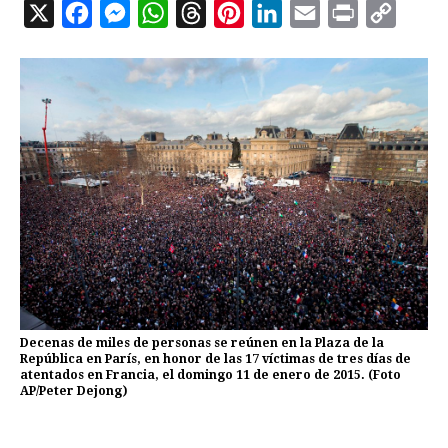
X
F
M
W
T
P
L
E
P
C
a
e
h
h
i
i
m
r
o
c
s
a
r
n
n
a
i
p
e
s
t
e
t
k
i
n
y
b
e
s
a
e
e
l
t
L
o
n
A
d
r
d
i
o
g
p
s
e
I
n
k
e
p
s
n
k
r
t
Decenas de miles de personas se reúnen en la Plaza de la
República en París, en honor de las 17 víctimas de tres días de
atentados en Francia, el domingo 11 de enero de 2015. (Foto
AP/Peter Dejong)